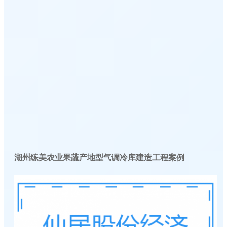
湖州练美农业果蔬产地型气调冷库建造工程案例