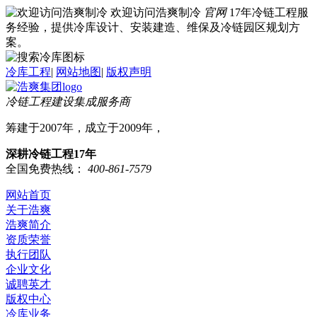
欢迎访问浩爽制冷
官网
17年冷链工程服
务经验，提供冷库设计、安装建造、维保及冷链园区规划方
案。
冷库工程
|
网站地图
|
版权声明
冷链工程建设集成服务商
筹建于2007年，成立于2009年，
深耕冷链工程17年
全国免费热线：
400-861-7579
网站首页
关于浩爽
浩爽简介
资质荣誉
执行团队
企业文化
诚聘英才
版权中心
冷库业务