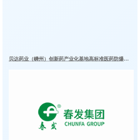
贝达药业（嵊州）创新药产业化基地高标准医药防爆冷库建造工程案例