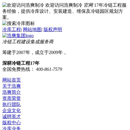
欢迎访问浩爽制冷
官网
17年冷链工程服
务经验，提供冷库设计、安装建造、维保及冷链园区规划方
案。
冷库工程
|
网站地图
|
版权声明
冷链工程建设集成服务商
筹建于2007年，成立于2009年，
深耕冷链工程17年
全国免费热线：
400-861-7579
网站首页
关于浩爽
浩爽简介
资质荣誉
执行团队
企业文化
诚聘英才
版权中心
冷库业务