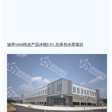
迪拜5000吨农产品冷链EPC总承包冷库项目