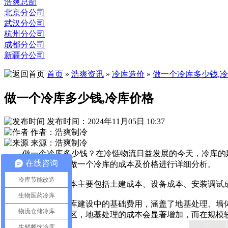
浩爽总部
北京分公司
武汉分公司
杭州分公司
成都分公司
新疆分公司
首页
»
浩爽资讯
»
冷库造价
»
做一个冷库多少钱,
做一个冷库多少钱,冷库价格
发布时间：2024年11月05日 10:37
作者：浩爽制冷
来源：浩爽制冷
做一个冷库多少钱？在冷链物流日益发展的今天，冷库的建
在线咨询
结合多个因素，对做一个冷库的成本及价格进行详细分析。
冷库节能改造
冷库建设的成本主要包括土建成本、设备成本、安装调试成
生物医药冷库
土建成本是冷库建设中的基础费用，涵盖了地基处理、墙体
物流仓储冷库
地质条件复杂的地区，地基处理的成本会显著增加，而在规模
生鲜餐饮冷库