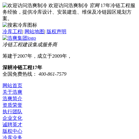
欢迎访问浩爽制冷
官网
17年冷链工程服
务经验，提供冷库设计、安装建造、维保及冷链园区规划方
案。
冷库工程
|
网站地图
|
版权声明
冷链工程建设集成服务商
筹建于2007年，成立于2009年，
深耕冷链工程17年
全国免费热线：
400-861-7579
网站首页
关于浩爽
浩爽简介
资质荣誉
执行团队
企业文化
诚聘英才
版权中心
冷库业务