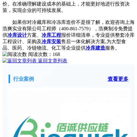
价。在准确理解建设成本的基础上，才能更好地进行投资决
策，实现企业的可持续发展。
如果你对冷藏库和冷冻库造价不是很了解，欢迎咨询上海
浩爽实业有限公司工程师（400-861-7579），浩爽制冷免费提
供
冷库设计
方案、
冷库工程
报价详细清单，专业提供整套冷库
工程设计、采购及
冷库安装
售后一体化解决方案,为大型食
品、医药、冷链物流、化工等企业提供
冷库建造
服务。
阅读次数：
168
返回文章列表
行业案例
查看更多