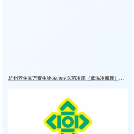
杭州养生堂万泰生物6600m³医药冷库（低温冷藏库）工程案例