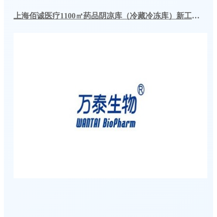
上海佰诚医疗1100㎡药品阴凉库（冷藏冷冻库）新工程案例