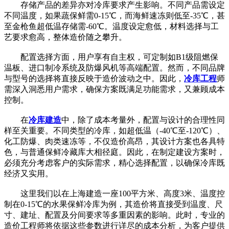
存储产品的差异亦对冷库要求产生影响。不同产品需设定
不同温度，如果蔬保鲜需0-15℃，而海鲜速冻则低至-35℃，甚
至金枪鱼超低温存储需-60℃。温度设定愈低，材料选择与工
艺要求愈高，整体造价随之攀升。
配置选择方面，用户享有自主权，可定制如B1级阻燃保
温板、进口制冷系统及防爆风机等高端配置。然而，不同品牌
与型号的选择将直接反映于造价波动之中。因此，
冷库工程
师
需深入洞悉用户需求，确保方案既满足功能需求，又兼顾成本
控制。
在
冷库建造
中，除了成本考量外，配置与设计的合理性同
样至关重要。不同类型的冷库，如超低温（-40℃至-120℃）、
化工防爆、肉类速冻等，不仅造价高昂，其设计方案也各具特
色，与普通保鲜冷藏库大相径庭。因此，在制定建设方案时，
必须充分考虑客户的实际需求，精心选择配置，以确保冷库既
经济又实用。
这里我们以在上海建造一座100平方米、高度3米、温度控
制在0-15℃的水果保鲜冷库为例，其造价将直接受到温度、尺
寸、建址、配置及分间要求等多重因素的影响。此时，专业的
造价工程师将依据这些参数进行详尽的成本分析，为客户提供