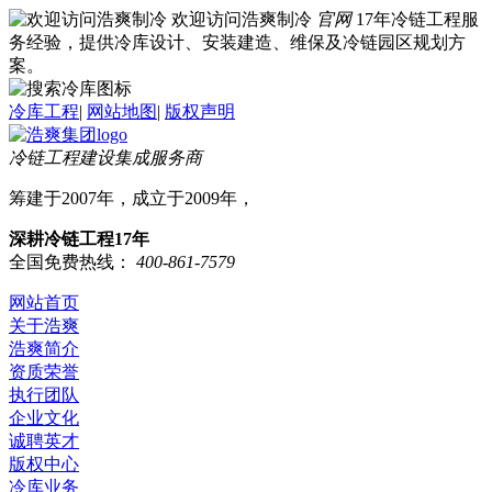
欢迎访问浩爽制冷
官网
17年冷链工程服
务经验，提供冷库设计、安装建造、维保及冷链园区规划方
案。
冷库工程
|
网站地图
|
版权声明
冷链工程建设集成服务商
筹建于2007年，成立于2009年，
深耕冷链工程17年
全国免费热线：
400-861-7579
网站首页
关于浩爽
浩爽简介
资质荣誉
执行团队
企业文化
诚聘英才
版权中心
冷库业务