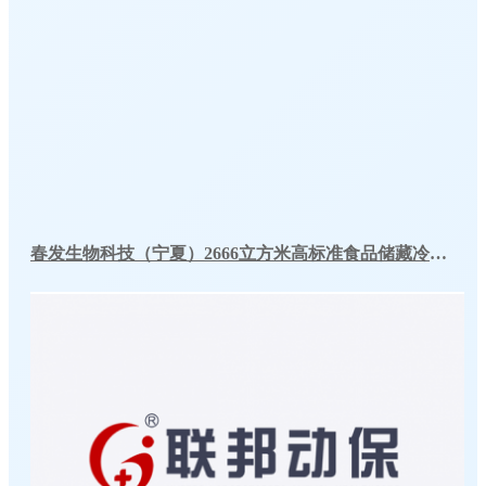
春发生物科技（宁夏）2666立方米高标准食品储藏冷库工程案例