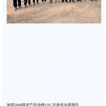
迪拜5000吨农产品冷链EPC总承包冷库项目