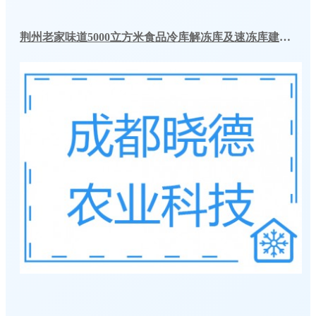
荆州老家味道5000立方米食品冷库解冻库及速冻库建造一体化案例