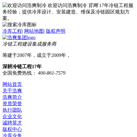
欢迎访问浩爽制冷
官网
17年冷链工程服
务经验，提供冷库设计、安装建造、维保及冷链园区规划方
案。
冷库工程
|
网站地图
|
版权声明
冷链工程建设集成服务商
筹建于2007年，成立于2009年，
深耕冷链工程17年
全国免费热线：
400-861-7579
网站首页
关于浩爽
浩爽简介
资质荣誉
执行团队
企业文化
诚聘英才
版权中心
冷库业务