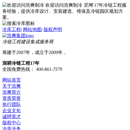
欢迎访问浩爽制冷
官网
17年冷链工程服
务经验，提供冷库设计、安装建造、维保及冷链园区规划方
案。
冷库工程
|
网站地图
|
版权声明
冷链工程建设集成服务商
筹建于2007年，成立于2009年，
深耕冷链工程17年
全国免费热线：
400-861-7579
网站首页
关于浩爽
浩爽简介
资质荣誉
执行团队
企业文化
诚聘英才
版权中心
冷库业务