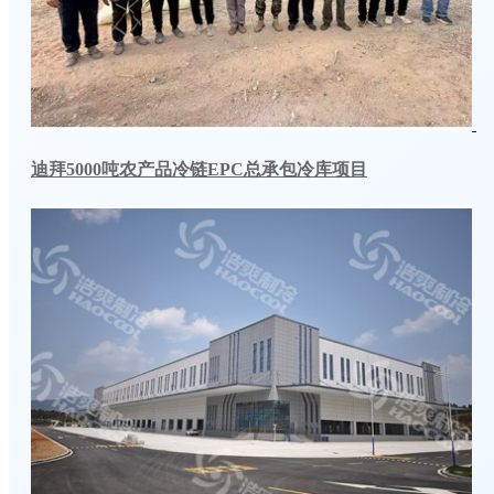
迪拜5000吨农产品冷链EPC总承包冷库项目