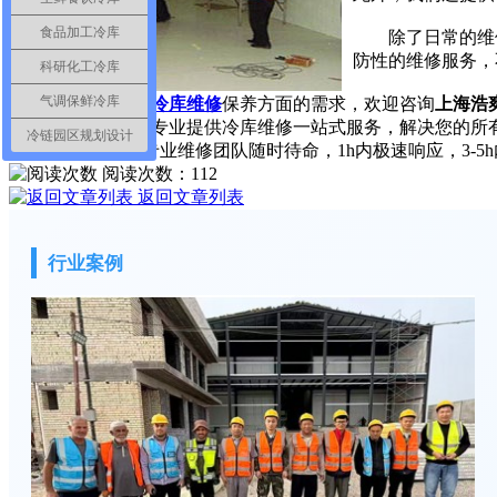
食品加工冷库
除了日常的维修
防性的维修服务，
科研化工冷库
气调保鲜冷库
如果您近期有
冷库维修
保养方面的需求，欢迎咨询
上海浩爽
库售后维修经验，专业提供冷库维修一站式服务，解决您的所
冷链园区规划设计
200个售后网点，专业维修团队随时待命，1h内极速响应，3
阅读次数：
112
返回文章列表
行业案例