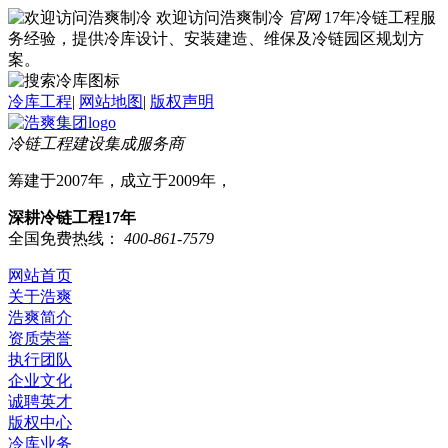
欢迎访问浩爽制冷
官网
17年冷链工程服
务经验，提供冷库设计、安装建造、维保及冷链园区规划方
案。
冷库工程
|
网站地图
|
版权声明
冷链工程建设集成服务商
筹建于2007年，成立于2009年，
深耕冷链工程17年
全国免费热线：
400-861-7579
网站首页
关于浩爽
浩爽简介
资质荣誉
执行团队
企业文化
诚聘英才
版权中心
冷库业务