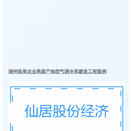
湖州练美农业果蔬产地型气调冷库建造工程案例