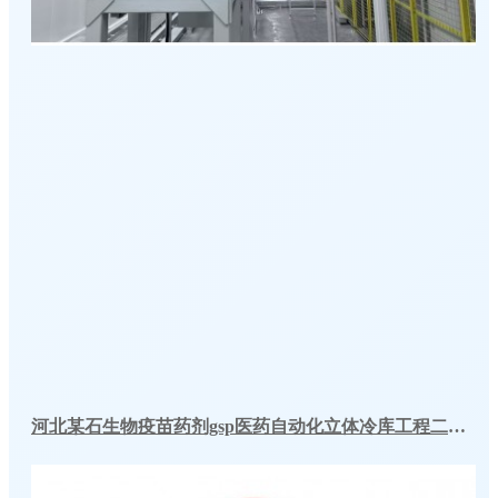
河北某石生物疫苗药剂gsp医药自动化立体冷库工程二期建造方案