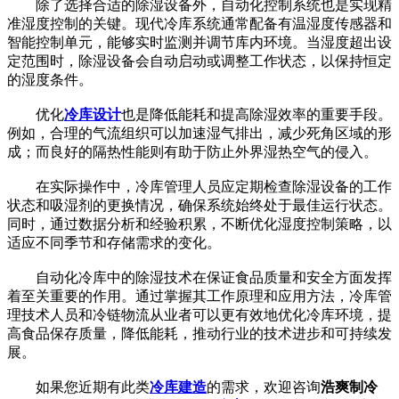
除了选择合适的除湿设备外，自动化控制系统也是实现精
准湿度控制的关键。现代冷库系统通常配备有温湿度传感器和
智能控制单元，能够实时监测并调节库内环境。当湿度超出设
定范围时，除湿设备会自动启动或调整工作状态，以保持恒定
的湿度条件。
优化
冷库设计
也是降低能耗和提高除湿效率的重要手段。
例如，合理的气流组织可以加速湿气排出，减少死角区域的形
成；而良好的隔热性能则有助于防止外界湿热空气的侵入。
在实际操作中，冷库管理人员应定期检查除湿设备的工作
状态和吸湿剂的更换情况，确保系统始终处于最佳运行状态。
同时，通过数据分析和经验积累，不断优化湿度控制策略，以
适应不同季节和存储需求的变化。
自动化冷库中的除湿技术在保证食品质量和安全方面发挥
着至关重要的作用。通过掌握其工作原理和应用方法，冷库管
理技术人员和冷链物流从业者可以更有效地优化冷库环境，提
高食品保存质量，降低能耗，推动行业的技术进步和可持续发
展。
如果您近期有此类
冷库建造
的需求，欢迎咨询
浩爽制冷