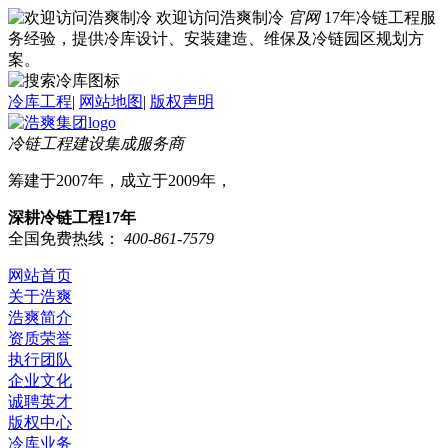
欢迎访问浩爽制冷
官网
17年冷链工程服
务经验，提供冷库设计、安装建造、维保及冷链园区规划方
案。
冷库工程
|
网站地图
|
版权声明
冷链工程建设集成服务商
筹建于2007年，成立于2009年，
深耕冷链工程17年
全国免费热线：
400-861-7579
网站首页
关于浩爽
浩爽简介
资质荣誉
执行团队
企业文化
诚聘英才
版权中心
冷库业务