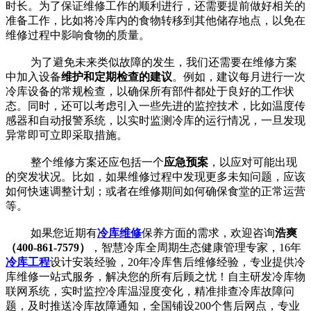
时长。为了保证维修工作的顺利进行，还需要提前做好相关的
准备工作，比如将冷库内的食物转移到其他储存地点，以免在
维修过程中影响食物的质量。
为了避免未来类似故障的发生，我们还需要在维修方案
中加入设备
维护和定期检查的建议
。例如，建议每月进行一次
冷库设备的常规检查，以确保所有部件都处于良好的工作状
态。同时，还可以考虑引入一些先进的监控技术，比如温度传
感器和自动报警系统，以实时监测冷库的运行情况，一旦发现
异常即可立即采取措施。
整个维修方案还应包括一个
应急预案
，以应对可能出现
的突发状况。比如，如果维修过程中发现更多未知问题，应该
如何快速调整计划；或者在维修期间如何确保食堂的正常运营
等。
如果您近期有
冷库维修
保养方面的需求，欢迎咨询
浩爽
（400-861-7579）
，智慧冷库全周期生态健康管理专家，16年
冷库工程
设计安装经验，20年冷库售后维修经验，专业提供冷
库维修一站式服务，解决您的所有后顾之忧！自主研发冷库物
联网系统，实时监控冷库温湿度变化，精准排查冷库故障问
题，及时推送冷库故障通知，全国铺设200个售后网点，专业