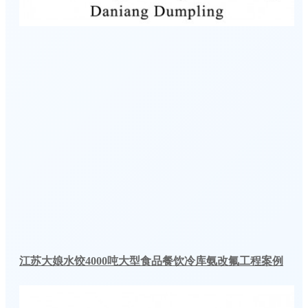
江苏大娘水饺4000吨大型食品餐饮冷库氨改氟工程案例