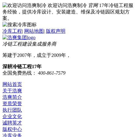
欢迎访问浩爽制冷
官网
17年冷链工程服
务经验，提供冷库设计、安装建造、维保及冷链园区规划方
案。
冷库工程
|
网站地图
|
版权声明
冷链工程建设集成服务商
筹建于2007年，成立于2009年，
深耕冷链工程17年
全国免费热线：
400-861-7579
网站首页
关于浩爽
浩爽简介
资质荣誉
执行团队
企业文化
诚聘英才
版权中心
冷库业务