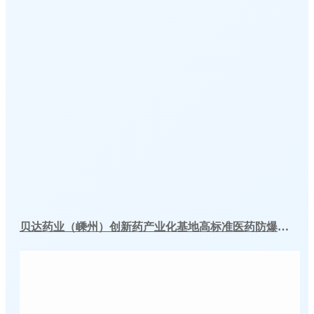
贝达药业（嵊州）创新药产业化基地高标准医药防爆冷库建造工程案例