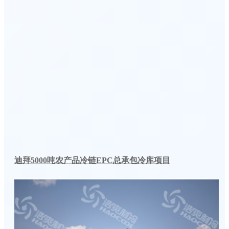
迪拜5000吨农产品冷链EPC总承包冷库项目