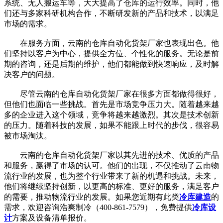
系统、无人搬运车等，大大提高了仓库的运行效率。同时，他
们还与多家科研机构合作，不断研发新的产品和技术，以满足
市场的需求。
在服务方面，云南的仓库自动化货架厂家也表现出色。他
们坚持以客户为中心，提供全方位、个性化的服务。无论是前
期的咨询，还是后期的维护，他们都能做到快速响应，及时解
决客户的问题。
尽管云南的仓库自动化货架厂家在很多方面都做得很好，
但他们也面临一些挑战。首先是市场竞争压力大。随着越来越
多的企业进入这个领域，竞争将越来越激烈。其次是技术创新
的压力。随着科技的发展，如果不能跟上时代的步伐，很容易
被市场淘汰。
云南的仓库自动化货架厂家以其先进的技术、优质的产品
和服务，赢得了市场的认可。他们的出现，不仅推动了云南物
流行业的发展，也为整个行业带来了新的机遇和挑战。未来，
他们将继续坚持创新，以更高的标准、更好的服务，满足客户
的需要，推动物流行业的发展。如果您近期有此类
冷库建造
的
需求，欢迎咨询浩爽制冷（400-861-7579），免费提供
冷库设
计
方案及设备清单报价。