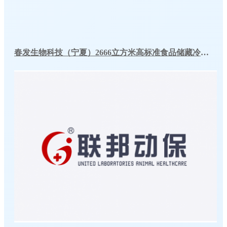
春发生物科技（宁夏）2666立方米高标准食品储藏冷库工程案例