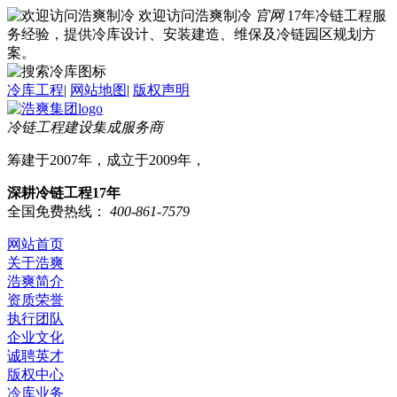
欢迎访问浩爽制冷
官网
17年冷链工程服
务经验，提供冷库设计、安装建造、维保及冷链园区规划方
案。
冷库工程
|
网站地图
|
版权声明
冷链工程建设集成服务商
筹建于2007年，成立于2009年，
深耕冷链工程17年
全国免费热线：
400-861-7579
网站首页
关于浩爽
浩爽简介
资质荣誉
执行团队
企业文化
诚聘英才
版权中心
冷库业务