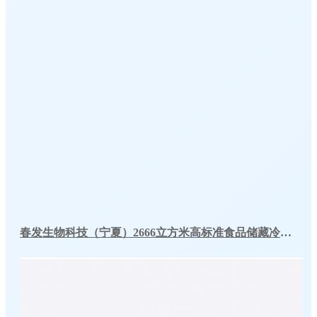
春发生物科技（宁夏）2666立方米高标准食品储藏冷库工程案例