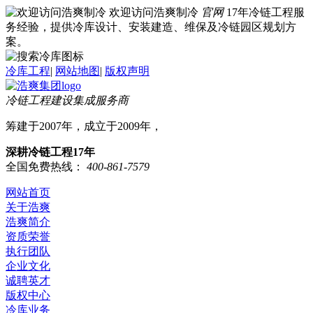
欢迎访问浩爽制冷
官网
17年冷链工程服
务经验，提供冷库设计、安装建造、维保及冷链园区规划方
案。
冷库工程
|
网站地图
|
版权声明
冷链工程建设集成服务商
筹建于2007年，成立于2009年，
深耕冷链工程17年
全国免费热线：
400-861-7579
网站首页
关于浩爽
浩爽简介
资质荣誉
执行团队
企业文化
诚聘英才
版权中心
冷库业务