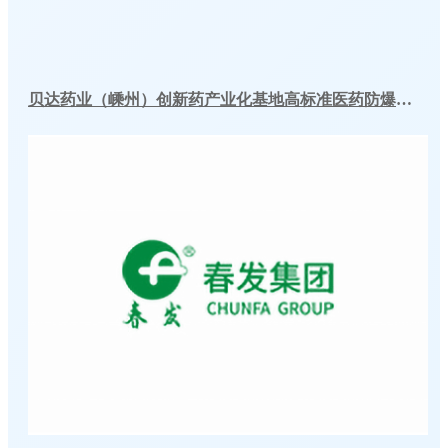
贝达药业（嵊州）创新药产业化基地高标准医药防爆冷库建造工程案例