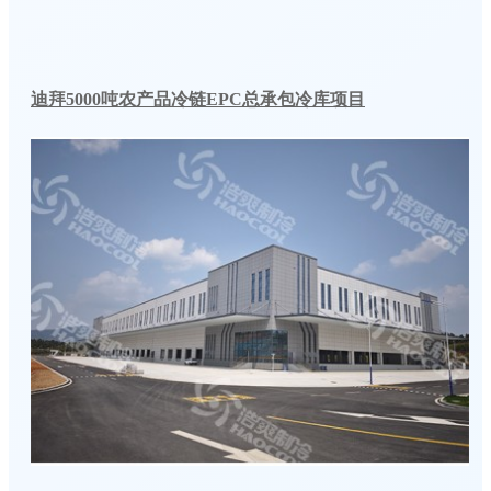
迪拜5000吨农产品冷链EPC总承包冷库项目