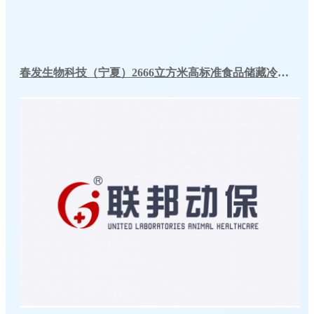
春发生物科技（宁夏）2666立方米高标准食品储藏冷库工程案例