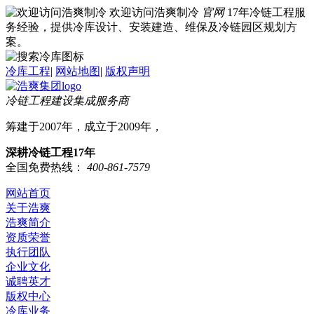
欢迎访问浩爽制冷
官网
17年冷链工程服
务经验，提供冷库设计、安装建造、维保及冷链园区规划方
案。
冷库工程
|
网站地图
|
版权声明
冷链工程建设集成服务商
筹建于2007年，成立于2009年，
深耕冷链工程17年
全国免费热线：
400-861-7579
网站首页
关于浩爽
浩爽简介
资质荣誉
执行团队
企业文化
诚聘英才
版权中心
冷库业务