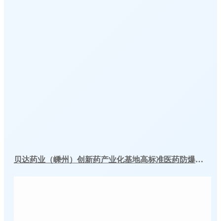
贝达药业（嵊州）创新药产业化基地高标准医药防爆冷库建造工程案例