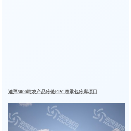
迪拜5000吨农产品冷链EPC总承包冷库项目