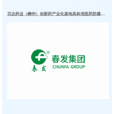
贝达药业（嵊州）创新药产业化基地高标准医药防爆冷库建造工程案例