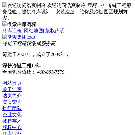
欢迎访问浩爽制冷
官网
17年冷链工程服
务经验，提供冷库设计、安装建造、维保及冷链园区规划方
案。
冷库工程
|
网站地图
|
版权声明
冷链工程建设集成服务商
筹建于2007年，成立于2009年，
深耕冷链工程17年
全国免费热线：
400-861-7579
网站首页
关于浩爽
浩爽简介
资质荣誉
执行团队
企业文化
诚聘英才
版权中心
冷库业务