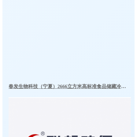
春发生物科技（宁夏）2666立方米高标准食品储藏冷库工程案例