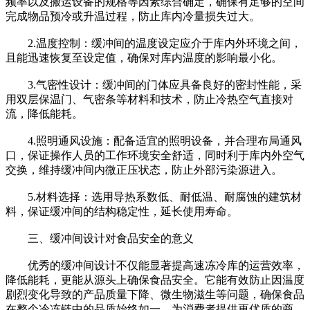
频率以及搬运设备的规格等因素综合确定，确保有足够的空间
完成物品预冷或升温过程，防止库内冷量损失过大。
2.温度控制：缓冲间的温度设定应介于库内外环境之间，
且能迅速恢复至设定值，确保对库内温度的影响最小化。
3.气密性设计：缓冲间的门体应具备良好的密封性能，采
用双层保温门、气密条等材料和技术，防止冷热空气直接对
流，降低能耗。
4.照明通风设施：配备适宜的照明设备，并合理布局通风
口，保证操作人员的工作环境安全舒适，同时利于库内外空气
交换，维持缓冲间内微正压状态，防止外部污染源进入。
5.材料选择：选用导热系数低、耐低温、耐腐蚀的建筑材
料，保证缓冲间的结构稳定性，延长使用寿命。
三、缓冲间设计对食品安全的意义
优秀的缓冲间设计不仅能显著提高速冻冷库的运营效率，
降低能耗，更能从源头上确保食品安全。它能有效防止因温度
剧烈变化导致的产品质量下降、微生物滋生等问题，确保食品
在整个冷冻链中的品质始终如一，为消费者提供更优质的商