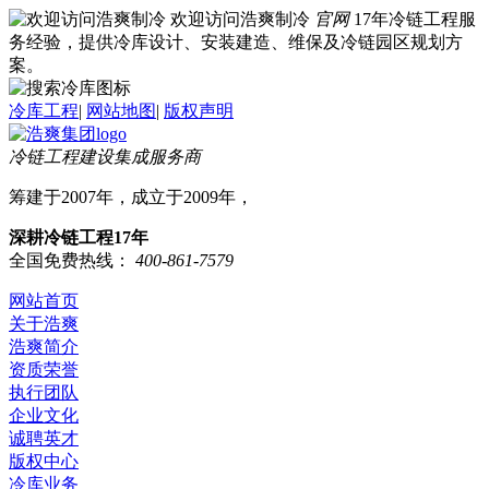
欢迎访问浩爽制冷
官网
17年冷链工程服
务经验，提供冷库设计、安装建造、维保及冷链园区规划方
案。
冷库工程
|
网站地图
|
版权声明
冷链工程建设集成服务商
筹建于2007年，成立于2009年，
深耕冷链工程17年
全国免费热线：
400-861-7579
网站首页
关于浩爽
浩爽简介
资质荣誉
执行团队
企业文化
诚聘英才
版权中心
冷库业务