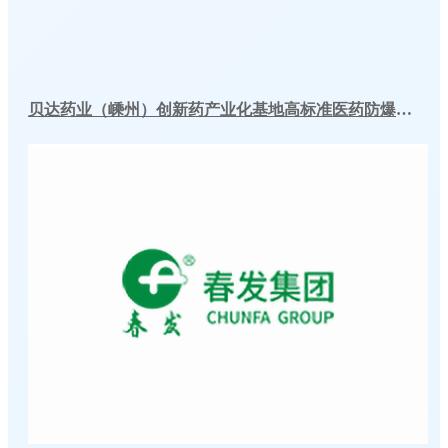
贝达药业（嵊州）创新药产业化基地高标准医药防爆冷库建造工程案例