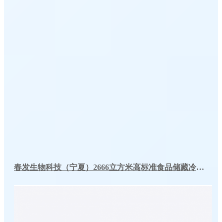
春发生物科技（宁夏）2666立方米高标准食品储藏冷库工程案例