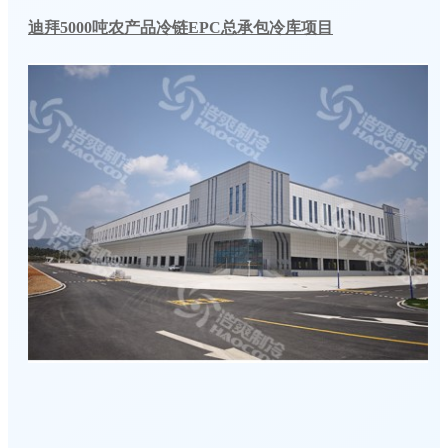
迪拜5000吨农产品冷链EPC总承包冷库项目