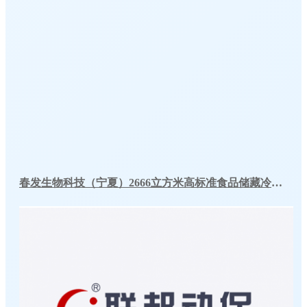
春发生物科技（宁夏）2666立方米高标准食品储藏冷库工程案例