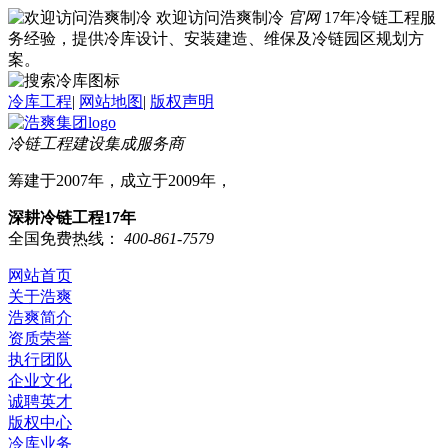
欢迎访问浩爽制冷
官网
17年冷链工程服
务经验，提供冷库设计、安装建造、维保及冷链园区规划方
案。
冷库工程
|
网站地图
|
版权声明
冷链工程建设集成服务商
筹建于2007年，成立于2009年，
深耕冷链工程17年
全国免费热线：
400-861-7579
网站首页
关于浩爽
浩爽简介
资质荣誉
执行团队
企业文化
诚聘英才
版权中心
冷库业务