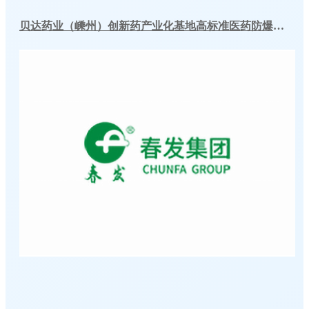
贝达药业（嵊州）创新药产业化基地高标准医药防爆冷库建造工程案例