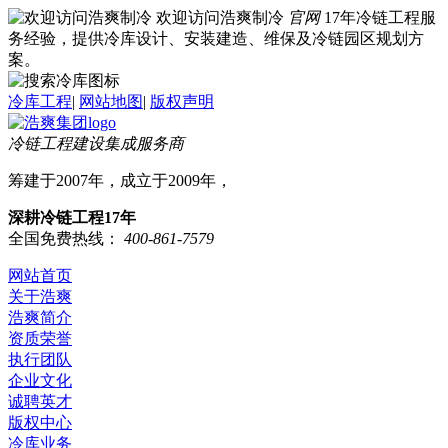
欢迎访问浩爽制冷
官网
17年冷链工程服
务经验，提供冷库设计、安装建造、维保及冷链园区规划方
案。
冷库工程
|
网站地图
|
版权声明
冷链工程建设集成服务商
筹建于2007年，成立于2009年，
深耕冷链工程17年
全国免费热线：
400-861-7579
网站首页
关于浩爽
浩爽简介
资质荣誉
执行团队
企业文化
诚聘英才
版权中心
冷库业务