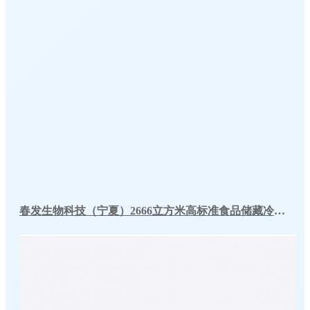
春发生物科技（宁夏）2666立方米高标准食品储藏冷库工程案例