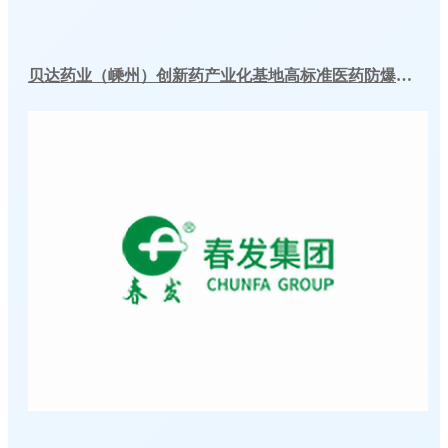
贝达药业（嵊州）创新药产业化基地高标准医药防爆冷库建造工程案例