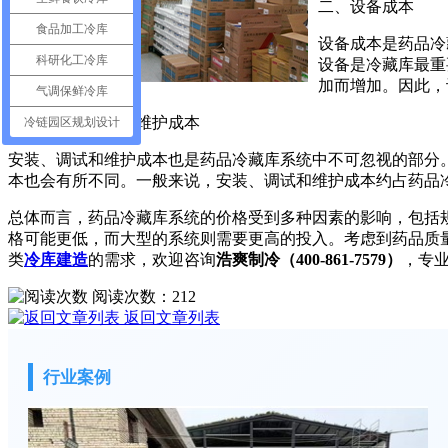
二、设备成本
食品加工冷库
设备成本是药品冷
科研化工冷库
设备是冷藏库最重
加而增加。因此，
气调保鲜冷库
三、安装、调试和维护成本
冷链园区规划设计
安装、调试和维护成本也是药品冷藏库系统中不可忽视的部分
本也会有所不同。一般来说，安装、调试和维护成本约占药品冷藏
总体而言，药品冷藏库系统的价格受到多种因素的影响，包括规
格可能更低，而大型的系统则需要更高的投入。考虑到药品质
类
冷库建造
的需求，欢迎咨询
浩爽制冷（400-861-7579）
，专
阅读次数：
212
返回文章列表
行业案例