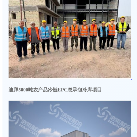
迪拜5000吨农产品冷链EPC总承包冷库项目