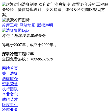
欢迎访问浩爽制冷
官网
17年冷链工程服
务经验，提供冷库设计、安装建造、维保及冷链园区规划方
案。
冷库工程
|
网站地图
|
版权声明
冷链工程建设集成服务商
筹建于2007年，成立于2009年，
深耕冷链工程17年
全国免费热线：
400-861-7579
网站首页
关于浩爽
浩爽简介
资质荣誉
执行团队
企业文化
诚聘英才
版权中心
冷库业务