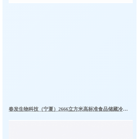
春发生物科技（宁夏）2666立方米高标准食品储藏冷库工程案例