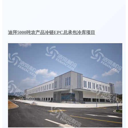
迪拜5000吨农产品冷链EPC总承包冷库项目