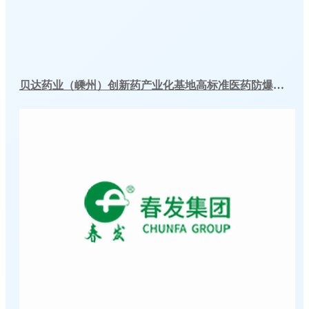
贝达药业（嵊州）创新药产业化基地高标准医药防爆冷库建造工程案例