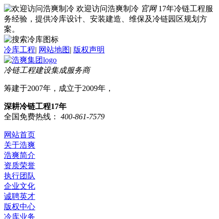
欢迎访问浩爽制冷
官网
17年冷链工程服
务经验，提供冷库设计、安装建造、维保及冷链园区规划方
案。
冷库工程
|
网站地图
|
版权声明
冷链工程建设集成服务商
筹建于2007年，成立于2009年，
深耕冷链工程17年
全国免费热线：
400-861-7579
网站首页
关于浩爽
浩爽简介
资质荣誉
执行团队
企业文化
诚聘英才
版权中心
冷库业务