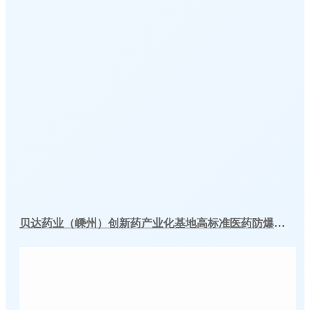
贝达药业（嵊州）创新药产业化基地高标准医药防爆冷库建造工程案例