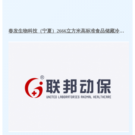
春发生物科技（宁夏）2666立方米高标准食品储藏冷库工程案例