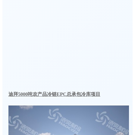
迪拜5000吨农产品冷链EPC总承包冷库项目