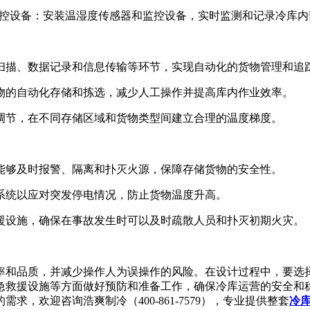
控设备：安装温湿度传感器和监控设备，实时监测和记录冷库内
扫描、数据记录和信息传输等环节，实现自动化的货物管理和追
物的自动化存储和拣选，减少人工操作并提高库内作业效率。
调节，在不同存储区域和货物类型间建立合理的温度梯度。
能够及时报警、隔离和扑灭火源，保障存储货物的安全性。
系统以应对突发停电情况，防止货物温度升高。
援设施，确保在事故发生时可以及时疏散人员和扑灭初期火灾。
率和品质，并减少操作人为误操作的风险。在设计过程中，要选
急救援设施等方面做好预防和准备工作，确保冷库运营的安全和
的需求，欢迎咨询浩爽制冷（400-861-7579），专业提供整套
冷