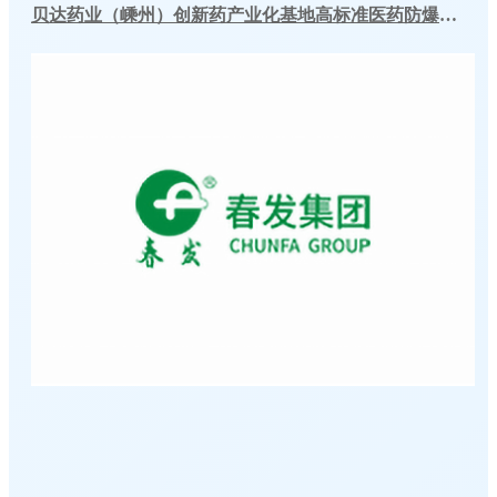
贝达药业（嵊州）创新药产业化基地高标准医药防爆冷库建造工程案例