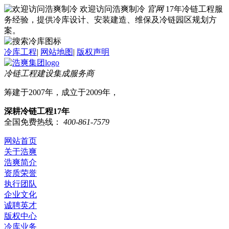
欢迎访问浩爽制冷
官网
17年冷链工程服
务经验，提供冷库设计、安装建造、维保及冷链园区规划方
案。
冷库工程
|
网站地图
|
版权声明
冷链工程建设集成服务商
筹建于2007年，成立于2009年，
深耕冷链工程17年
全国免费热线：
400-861-7579
网站首页
关于浩爽
浩爽简介
资质荣誉
执行团队
企业文化
诚聘英才
版权中心
冷库业务