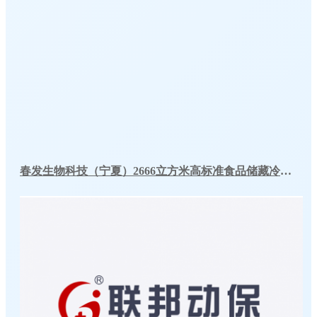
春发生物科技（宁夏）2666立方米高标准食品储藏冷库工程案例