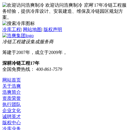
欢迎访问浩爽制冷
官网
17年冷链工程服
务经验，提供冷库设计、安装建造、维保及冷链园区规划方
案。
冷库工程
|
网站地图
|
版权声明
冷链工程建设集成服务商
筹建于2007年，成立于2009年，
深耕冷链工程17年
全国免费热线：
400-861-7579
网站首页
关于浩爽
浩爽简介
资质荣誉
执行团队
企业文化
诚聘英才
版权中心
冷库业务