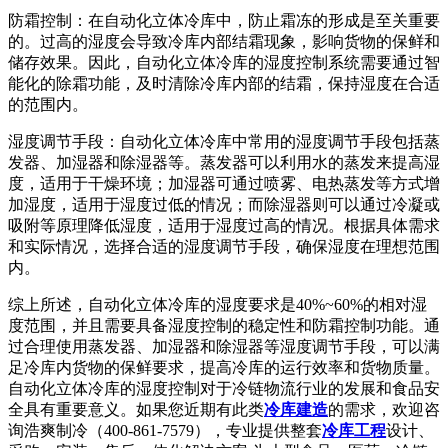
防霜控制：在自动化立体冷库中，防止霜冻的形成是至关重要
的。过高的湿度会导致冷库内部结霜现象，影响货物的保鲜和
储存效果。因此，自动化立体冷库的湿度控制系统需要通过智
能化的除霜功能，及时清除冷库内部的结霜，保持湿度在合适
的范围内。
湿度调节手段：自动化立体冷库中常用的湿度调节手段包括蒸
发器、加湿器和除湿器等。蒸发器可以利用水的蒸发来提高湿
度，适用于干燥环境；加湿器可通过喷雾、电热蒸发等方式增
加湿度，适用于湿度过低的情况；而除湿器则可以通过冷凝或
吸附等原理降低湿度，适用于湿度过高的情况。根据具体需求
和实际情况，选择合适的湿度调节手段，确保湿度在理想范围
内。
综上所述，自动化立体冷库的湿度要求是40%~60%的相对湿
度范围，并且需要具备湿度控制的稳定性和防霜控制功能。通
过合理使用蒸发器、加湿器和除湿器等湿度调节手段，可以满
足冷库内货物的保鲜要求，提高冷库的运行效率和货物质量。
自动化立体冷库的湿度控制对于冷链物流行业的发展和食品安
全具有重要意义。如果您近期有此类
冷库建造
的需求，欢迎咨
询浩爽制冷（400-861-7579），专业提供整套
冷库工程
设计、