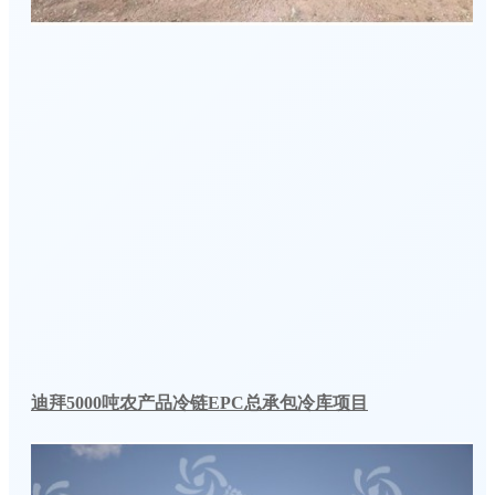
迪拜5000吨农产品冷链EPC总承包冷库项目