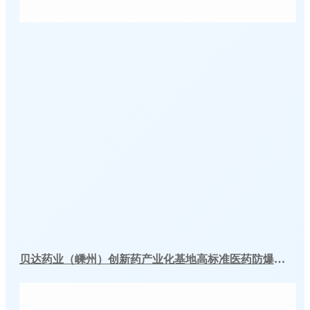
贝达药业（嵊州）创新药产业化基地高标准医药防爆冷库建造工程案例