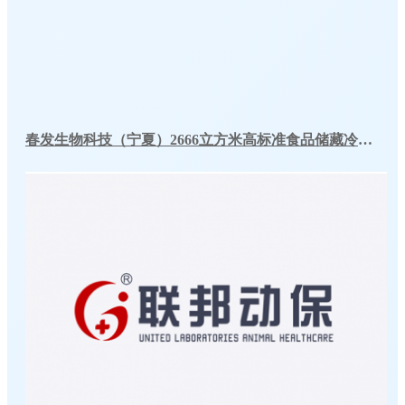
春发生物科技（宁夏）2666立方米高标准食品储藏冷库工程案例