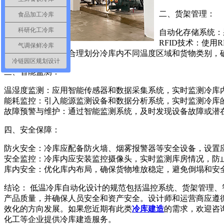
二、货架管理：
食品加工冷库
科研化工冷库
自动化存储系统：
RFID技术：使
气调保鲜冷库
货物分类与分区：合理划分冷库内不同温度区域和货物类别，
冷链园区规划设计
三、智能监测：
温湿度监测：应用智能传感器和数据采集系统，实时监测冷库
能耗监控：引入能源监测设备和数据分析系统，实时监测冷库
故障预警与维护：通过智能监测系统，及时发现设备故障或潜
四、安全保障：
防火安全：冷库应配备防火墙、烟雾报警器等安全设备，设置
安全监控：冷库内应安装监控摄像头，实时监测库房情况，防
库内安全：优化库内布局，确保货物堆放稳定，避免倒塌和安
结论： 低温冷库自动化设计的规范包括温控系统、货架管理
产品质量，并确保人员安全和资产安全。设计师和运营商应遵
效化的方向发展。如果您近期有此类
冷库建造
的需求，欢迎咨询浩
化工等企业提供冷库建造服务。