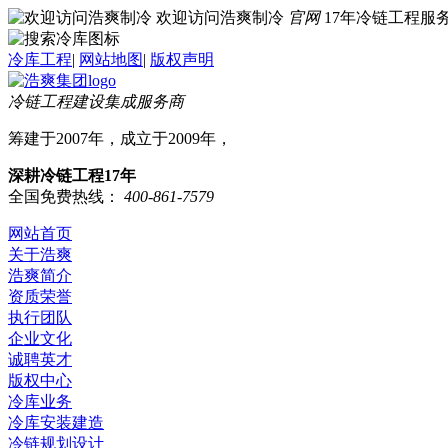
欢迎访问浩爽制冷
官网
17年冷链工程
冷库工程
|
网站地图
|
版权声明
冷链工程建设集成服务商
筹建于2007年，成立于2009年，
深耕冷链工程17年
全国免费热线：
400-861-7579
网站首页
关于浩爽
浩爽简介
资质荣誉
执行团队
企业文化
诚聘英才
版权中心
冷库业务
冷库安装建造
冷链规划设计