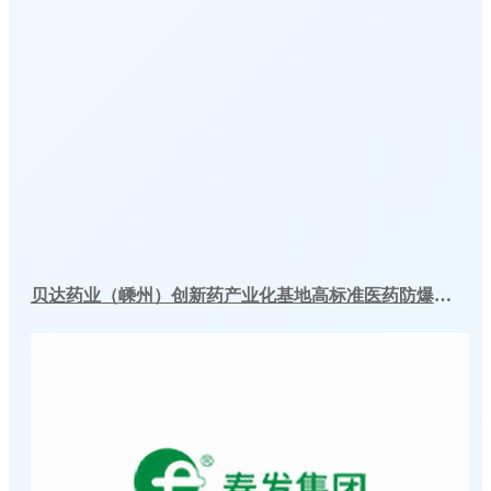
贝达药业（嵊州）创新药产业化基地高标准医药防爆冷库建造工程案例