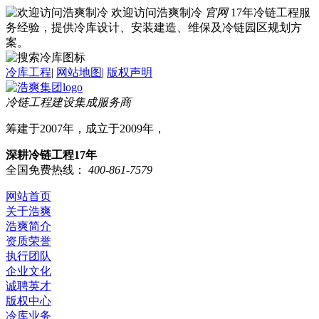
欢迎访问浩爽制冷
官网
17年冷链工程服
务经验，提供冷库设计、安装建造、维保及冷链园区规划方
案。
冷库工程
|
网站地图
|
版权声明
冷链工程建设集成服务商
筹建于2007年，成立于2009年，
深耕冷链工程17年
全国免费热线：
400-861-7579
网站首页
关于浩爽
浩爽简介
资质荣誉
执行团队
企业文化
诚聘英才
版权中心
冷库业务