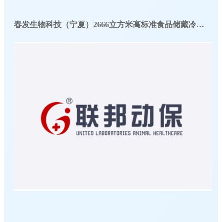
春发生物科技（宁夏）2666立方米高标准食品储藏冷库工程案例