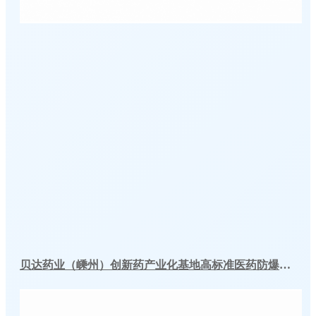
贝达药业（嵊州）创新药产业化基地高标准医药防爆冷库建造工程案例