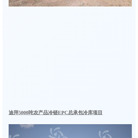
迪拜5000吨农产品冷链EPC总承包冷库项目