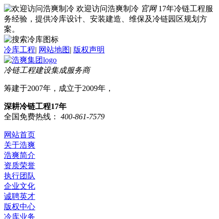
欢迎访问浩爽制冷
官网
17年冷链工程服
务经验，提供冷库设计、安装建造、维保及冷链园区规划方
案。
冷库工程
|
网站地图
|
版权声明
冷链工程建设集成服务商
筹建于2007年，成立于2009年，
深耕冷链工程17年
全国免费热线：
400-861-7579
网站首页
关于浩爽
浩爽简介
资质荣誉
执行团队
企业文化
诚聘英才
版权中心
冷库业务