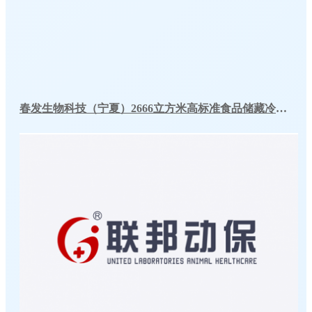
春发生物科技（宁夏）2666立方米高标准食品储藏冷库工程案例