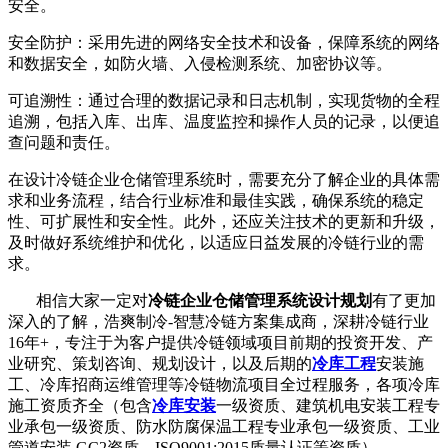
安全。
安全防护：采用先进的网络安全技术和设备，保障系统的网络
和数据安全，如防火墙、入侵检测系统、加密协议等。
可追溯性：通过合理的数据记录和日志机制，实现货物的全程
追溯，包括入库、出库、温度监控和操作人员的记录，以便追
查问题和责任。
在设计冷链企业仓储管理系统时，需要充分了解企业的具体需
求和业务流程，结合行业标准和最佳实践，确保系统的稳定
性、可扩展性和安全性。此外，还应关注技术的更新和升级，
及时做好系统维护和优化，以适应日益发展的冷链行业的需
求。
相信大家一定对
冷链企业仓储管理系统设计规划
有了更加
深入的了解，浩爽制冷-智慧冷链方案集成商，深耕冷链行业
16年+，专注于为客户提供冷链领域项目前期的投资开发、产
业研究、策划咨询、规划设计，以及后期的
冷库工程
安装施
工、冷库招商运维管理等冷链物流项目全过程服务，各项冷库
施工资质齐全（包含
冷库安装
一级资质、建筑机电安装工程专
业承包一级资质、防水防腐保温工程专业承包一级资质、工业
管道安装 GC2资质、ISO9001:2015质量认证等资质），