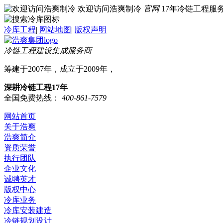
欢迎访问浩爽制冷
官网
17年冷链工程
冷库工程
|
网站地图
|
版权声明
冷链工程建设集成服务商
筹建于2007年，成立于2009年，
深耕冷链工程17年
全国免费热线：
400-861-7579
网站首页
关于浩爽
浩爽简介
资质荣誉
执行团队
企业文化
诚聘英才
版权中心
冷库业务
冷库安装建造
冷链规划设计