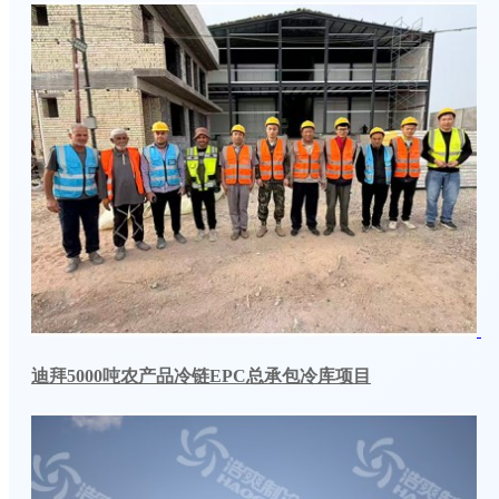
迪拜5000吨农产品冷链EPC总承包冷库项目