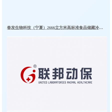
春发生物科技（宁夏）2666立方米高标准食品储藏冷库工程案例