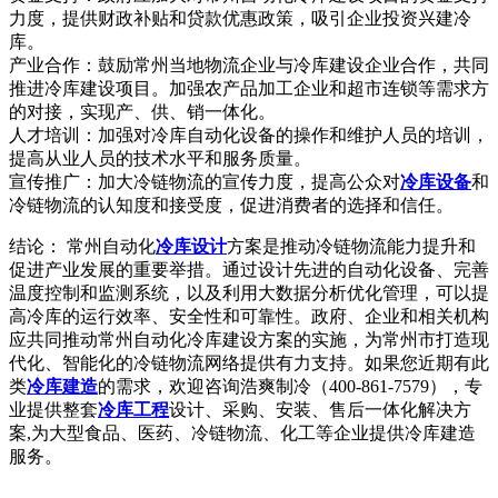
力度，提供财政补贴和贷款优惠政策，吸引企业投资兴建冷
库。
产业合作：鼓励常州当地物流企业与冷库建设企业合作，共同
推进冷库建设项目。加强农产品加工企业和超市连锁等需求方
的对接，实现产、供、销一体化。
人才培训：加强对冷库自动化设备的操作和维护人员的培训，
提高从业人员的技术水平和服务质量。
宣传推广：加大冷链物流的宣传力度，提高公众对
冷库设备
和
冷链物流的认知度和接受度，促进消费者的选择和信任。
结论： 常州自动化
冷库设计
方案是推动冷链物流能力提升和
促进产业发展的重要举措。通过设计先进的自动化设备、完善
温度控制和监测系统，以及利用大数据分析优化管理，可以提
高冷库的运行效率、安全性和可靠性。政府、企业和相关机构
应共同推动常州自动化冷库建设方案的实施，为常州市打造现
代化、智能化的冷链物流网络提供有力支持。
如果您近期有此
类
冷库建造
的需求，欢迎咨询浩爽制冷（400-861-7579），专
业提供整套
冷库工程
设计、采购、安装、售后一体化解决方
案,为大型食品、医药、冷链物流、化工等企业提供冷库建造
服务。