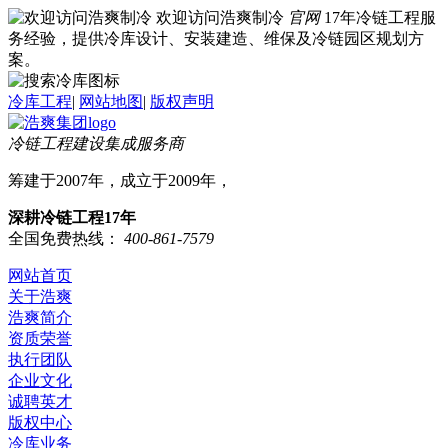
欢迎访问浩爽制冷
官网
17年冷链工程服
务经验，提供冷库设计、安装建造、维保及冷链园区规划方
案。
冷库工程
|
网站地图
|
版权声明
冷链工程建设集成服务商
筹建于2007年，成立于2009年，
深耕冷链工程17年
全国免费热线：
400-861-7579
网站首页
关于浩爽
浩爽简介
资质荣誉
执行团队
企业文化
诚聘英才
版权中心
冷库业务