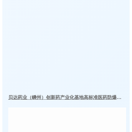
贝达药业（嵊州）创新药产业化基地高标准医药防爆冷库建造工程案例