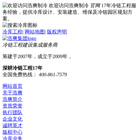
欢迎访问浩爽制冷
官网
17年冷链工程服
务经验，提供冷库设计、安装建造、维保及冷链园区规划方
案。
冷库工程
|
网站地图
|
版权声明
冷链工程建设集成服务商
筹建于2007年，成立于2009年，
深耕冷链工程17年
全国免费热线：
400-861-7579
网站首页
关于浩爽
浩爽简介
资质荣誉
执行团队
企业文化
诚聘英才
版权中心
冷库业务