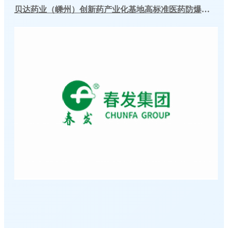
贝达药业（嵊州）创新药产业化基地高标准医药防爆冷库建造工程案例