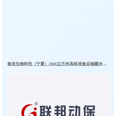
春发生物科技（宁夏）2666立方米高标准食品储藏冷库工程案例