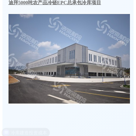
迪拜5000吨农产品冷链EPC总承包冷库项目