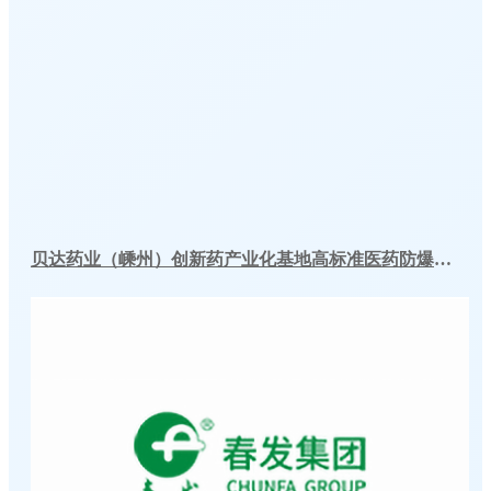
贝达药业（嵊州）创新药产业化基地高标准医药防爆冷库建造工程案例