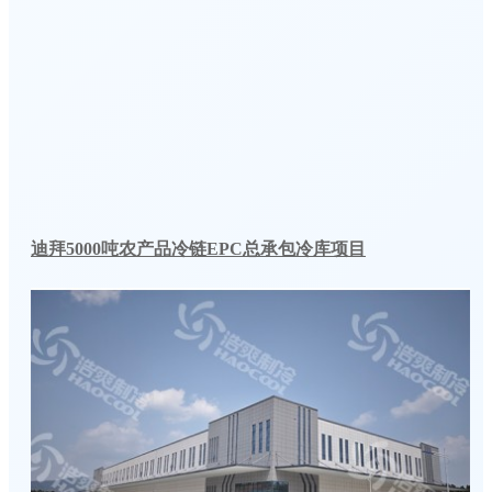
迪拜5000吨农产品冷链EPC总承包冷库项目