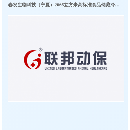
春发生物科技（宁夏）2666立方米高标准食品储藏冷库工程案例