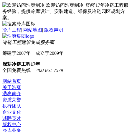
欢迎访问浩爽制冷
官网
17年冷链工程服
务经验，提供冷库设计、安装建造、维保及冷链园区规划方
案。
冷库工程
|
网站地图
|
版权声明
冷链工程建设集成服务商
筹建于2007年，成立于2009年，
深耕冷链工程17年
全国免费热线：
400-861-7579
网站首页
关于浩爽
浩爽简介
资质荣誉
执行团队
企业文化
诚聘英才
版权中心
冷库业务