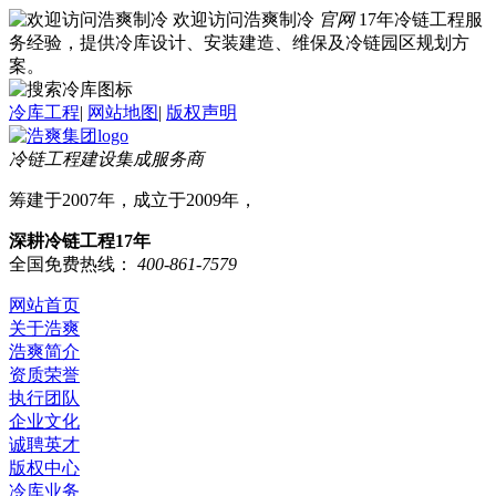
欢迎访问浩爽制冷
官网
17年冷链工程服
务经验，提供冷库设计、安装建造、维保及冷链园区规划方
案。
冷库工程
|
网站地图
|
版权声明
冷链工程建设集成服务商
筹建于2007年，成立于2009年，
深耕冷链工程17年
全国免费热线：
400-861-7579
网站首页
关于浩爽
浩爽简介
资质荣誉
执行团队
企业文化
诚聘英才
版权中心
冷库业务