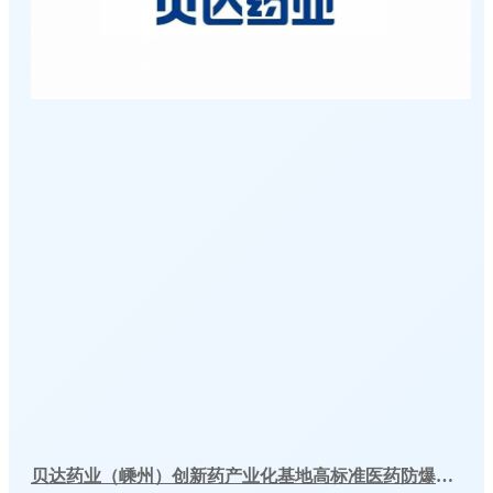
贝达药业（嵊州）创新药产业化基地高标准医药防爆冷库建造工程案例