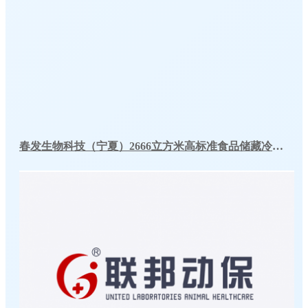
春发生物科技（宁夏）2666立方米高标准食品储藏冷库工程案例