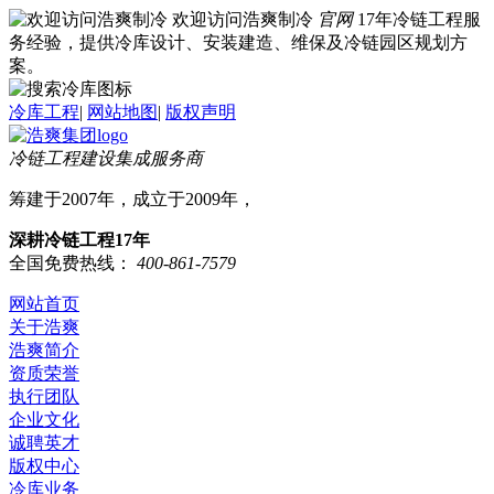
欢迎访问浩爽制冷
官网
17年冷链工程服
务经验，提供冷库设计、安装建造、维保及冷链园区规划方
案。
冷库工程
|
网站地图
|
版权声明
冷链工程建设集成服务商
筹建于2007年，成立于2009年，
深耕冷链工程17年
全国免费热线：
400-861-7579
网站首页
关于浩爽
浩爽简介
资质荣誉
执行团队
企业文化
诚聘英才
版权中心
冷库业务