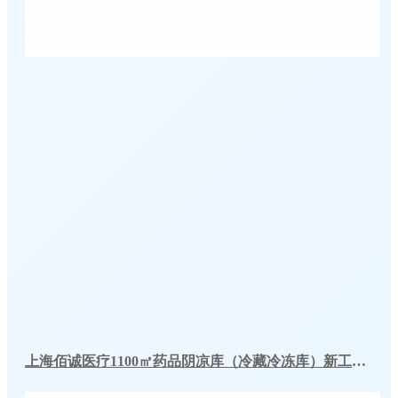
上海佰诚医疗1100㎡药品阴凉库（冷藏冷冻库）新工程案例