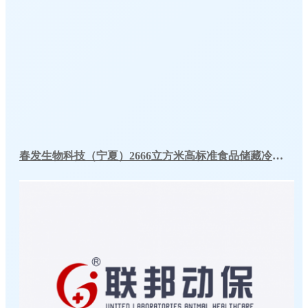
春发生物科技（宁夏）2666立方米高标准食品储藏冷库工程案例