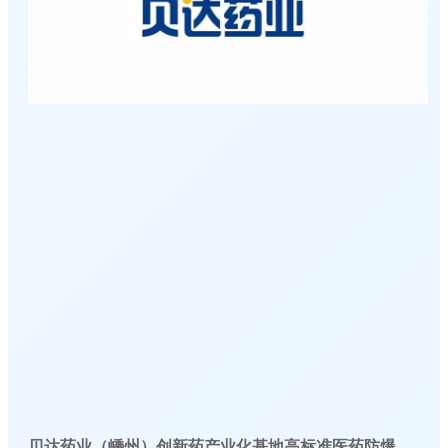
贝达药业（嵊州）创新药产业化基地高标准医药防爆冷库建造工程案例