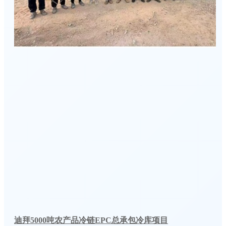
迪拜5000吨农产品冷链EPC总承包冷库项目