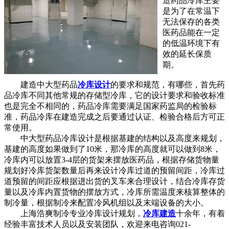
造药品冷库主要
是为了在常温下
无法保存的各类
医药品能在一定
的低温环境下有
效的延长保质
期。
建造中大型药品
冷库设计
的要求和规范，有哪些，首先药
品冷库不同其他常规的存储型冷库，它的设计要求和验收标准
也是完全不相同的，药品冷库需要满足国家药监局的检验标
准，药品冷库在建造完成之后要通过认证、检验合格后方可正
常使用。
中大型药品冷库设计是根据基建的结构以及高度来规划，
基建的高度如果做到了10米，那冷库的高度就可以做到8米，
冷库内可以放置3-4层的货架来摆放医药品，根据存储货物量
规划好冷库货架数量后再来设计冷库过道的预留间距，冷库过
道预留的间距应根据进出货的叉车来合理设计，结合冷库存货
量以及冷库内置货物的摆放方式，冷库所需温度来核算整体的
制冷量，根据制冷来配置冷风机组以及末端设备的大小。
上海浩爽制冷专业冷库设计规划，
冷库建造
十余年，有着
经验丰富技术人员以及安装团队，欢迎来电咨询021-