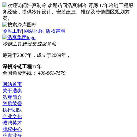
欢迎访问浩爽制冷
官网
17年冷链工程服
务经验，提供冷库设计、安装建造、维保及冷链园区规划方
案。
冷库工程
|
网站地图
|
版权声明
冷链工程建设集成服务商
筹建于2007年，成立于2009年，
深耕冷链工程17年
全国免费热线：
400-861-7579
网站首页
关于浩爽
浩爽简介
资质荣誉
执行团队
企业文化
诚聘英才
版权中心
冷库业务