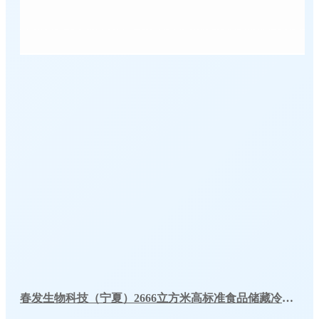
春发生物科技（宁夏）2666立方米高标准食品储藏冷库工程案例