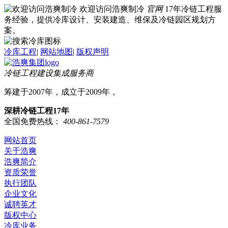
欢迎访问浩爽制冷
官网
17年冷链工程服
务经验，提供冷库设计、安装建造、维保及冷链园区规划方
案。
冷库工程
|
网站地图
|
版权声明
冷链工程建设集成服务商
筹建于2007年，成立于2009年，
深耕冷链工程17年
全国免费热线：
400-861-7579
网站首页
关于浩爽
浩爽简介
资质荣誉
执行团队
企业文化
诚聘英才
版权中心
冷库业务