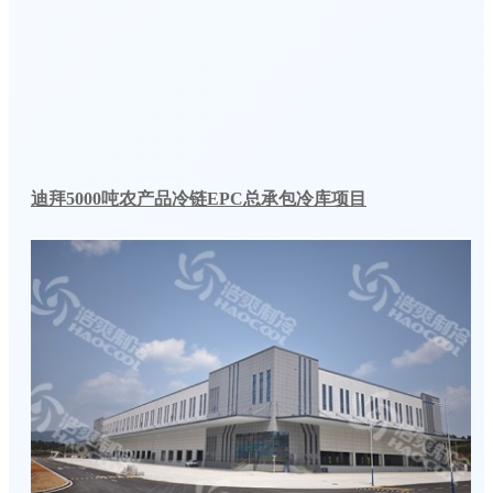
迪拜5000吨农产品冷链EPC总承包冷库项目