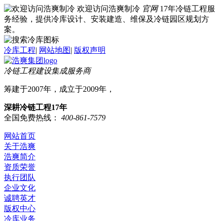
欢迎访问浩爽制冷
官网
17年冷链工程服
务经验，提供冷库设计、安装建造、维保及冷链园区规划方
案。
冷库工程
|
网站地图
|
版权声明
冷链工程建设集成服务商
筹建于2007年，成立于2009年，
深耕冷链工程17年
全国免费热线：
400-861-7579
网站首页
关于浩爽
浩爽简介
资质荣誉
执行团队
企业文化
诚聘英才
版权中心
冷库业务