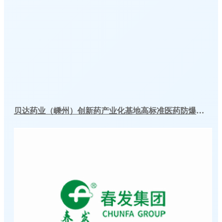
贝达药业（嵊州）创新药产业化基地高标准医药防爆冷库建造工程案例