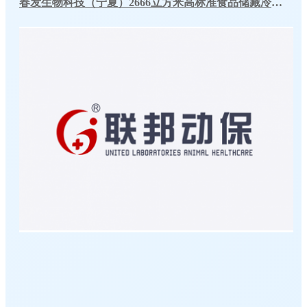
春发生物科技（宁夏）2666立方米高标准食品储藏冷库工程案例