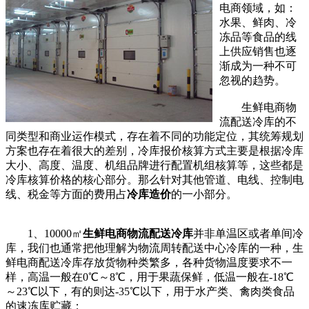
电商领域，如：
水果、鲜肉、冷
冻品等食品的线
上供应销售也逐
渐成为一种不可
忽视的趋势。
生鲜电商物
流配送冷库的不
同类型和商业运作模式，存在着不同的功能定位，其统筹规划
方案也存在着很大的差别，冷库报价核算方式主要是根据冷库
大小、高度、温度、机组品牌进行配置机组核算等，这些都是
冷库核算价格的核心部分。那么针对其他管道、电线、控制电
线、税金等方面的费用占
冷库造价
的一小部分。
1、10000㎡
生鲜电商物流配送冷库
并非单温区或者单间冷
库，我们也通常把他理解为物流周转配送中心冷库的一种，生
鲜电商配送冷库存放货物种类繁多，各种货物温度要求不一
样，高温一般在0℃～8℃，用于果蔬保鲜，低温一般在-18℃
～23℃以下，有的则达-35℃以下，用于水产类、禽肉类食品
的速冻库贮藏；