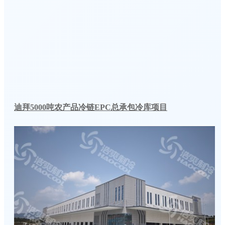
迪拜5000吨农产品冷链EPC总承包冷库项目