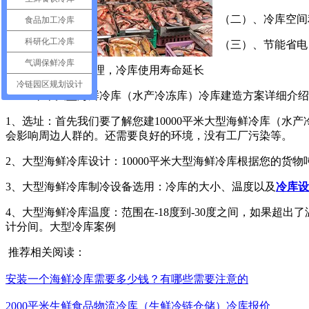
（二）、冷库空间
食品加工冷库
科研化工冷库
（三）、节能省电
气调保鲜冷库
（四）设备配置合理，冷库使用寿命延长
冷链园区规划设计
10000平米大型海鲜冷库（水产冷冻库）冷库建造方案详细介
1、选址：首先我们要了解您建10000平米大型海鲜冷库（
会影响周边人群的。还需要良好的环境，没有工厂污染等。
2、大型海鲜冷库设计：10000平米大型海鲜冷库根据您的
3、大型海鲜冷库制冷设备选用：冷库的大小、温度以及
冷库设
4、大型海鲜冷库温度：范围在-18度到-30度之间，如果
计分间。大型冷库案例
推荐相关阅读：
安装一个海鲜冷库需要多少钱？有哪些需要注意的
2000平米生鲜食品物流冷库（生鲜冷链仓储）冷库报价