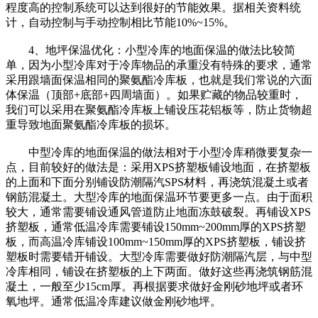
程度高的控制系统可以达到很好的节能效果。据相关资料统
计，自动控制与手动控制相比节能10%~15%。
4、地坪保温优化：小型冷库的地面保温的做法比较简
单，因为小型冷库对于冷库物品的承重没有特殊的要求，通常
采用跟墙面保温相同的聚氨酯冷库板，也就是我们常说的六面
体保温（顶部+底部+四周墙面）。如果贮藏的物品较重时，
我们可以采用在聚氨酯冷库板上铺设压花铝板等，防止货物超
重导致地面聚氨酯冷库板的损坏。
中型冷库的地面保温的做法相对于小型冷库稍微要复杂一
点，目前较好的做法是：采用XPS挤塑板铺设地面，在挤塑板
的上面和下面分别铺设防潮隔汽SPS材料，再浇筑混凝土或者
钢筋混凝土。大型冷库的地面保温环节要更多一点。由于面积
较大，通常需要铺设通风管道防止地面冻鼓破裂。再铺设XPS
挤塑板，通常低温冷库需要铺设150mm~200mm厚的XPS挤塑
板，而高温冷库铺设100mm~150mm厚的XPS挤塑板，铺设挤
塑板时需要错开铺设。大型冷库需要做好防潮隔汽层，与中型
冷库相同，铺设在挤塑板的上下两面。做好这些再浇筑钢筋混
凝土，一般至少15cm厚。再根据要求做好金刚砂地坪或者环
氧地坪。通常低温冷库建议做金刚砂地坪。