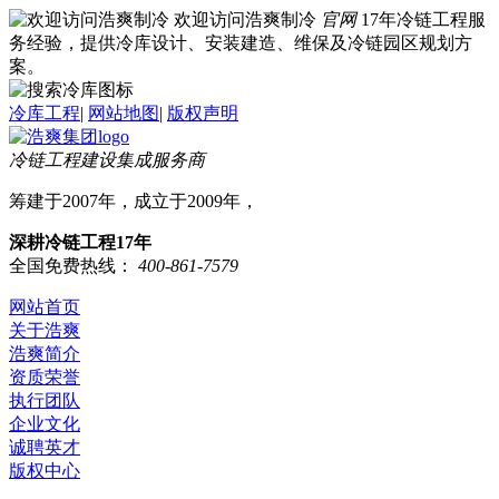
欢迎访问浩爽制冷
官网
17年冷链工程服
务经验，提供冷库设计、安装建造、维保及冷链园区规划方
案。
冷库工程
|
网站地图
|
版权声明
冷链工程建设集成服务商
筹建于2007年，成立于2009年，
深耕冷链工程17年
全国免费热线：
400-861-7579
网站首页
关于浩爽
浩爽简介
资质荣誉
执行团队
企业文化
诚聘英才
版权中心
冷库业务