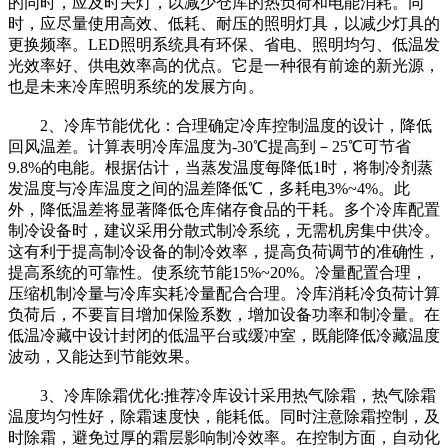
的同时，应及时关灯，以减少仓库的热负荷和电能消耗。同
时，应尽量使用高效、低耗、耐压的照明灯具，以减少灯具的
更换频率。LED照明系统具有环保、省电、照明均匀、低温发
光效率好、供电效率高的优点。它是一种很有前途的新光源，
也是未来冷库照明系统的发展方向。
2、冷库节能优化：合理确定冷库控制温度的设计，降低
回风温差。计算表明冷库温度为-30℃提高到－25℃可节省
9.8%的电能。根据估计，当蒸发温度每降低1时，将制冷剂蒸
发温度与冷库温度之间的温差降低℃，多耗电3%~4%。此
外，降低温差将显著降低仓库储存食品的干耗。多个冷库配置
制冷设备时，建议采用分散式制冷系统，无需机房集中供冷。
这有利于提高制冷设备的制冷效率，提高负荷调节的准确性，
提高系统的可靠性。使系统节能15%~20%。冷量配置合理，
压缩机制冷量与冷库实耗冷量配合合理。冷库消耗冷负荷计算
负荷后，不要盲目增加保险系数，增加设备功率和制冷量。在
低温冷藏中设计封闭的低温平台或缓冲室，既能降低冷藏温度
波动，又能达到节能效果。
3、冷库除霜优化:推荐冷库设计采用热气除霜，热气除霜
温度均匀性好，除霜速度快，能耗低。同时注意除霜控制，及
时除霜，避免过厚的霜层影响制冷效率。在控制方面，自动化