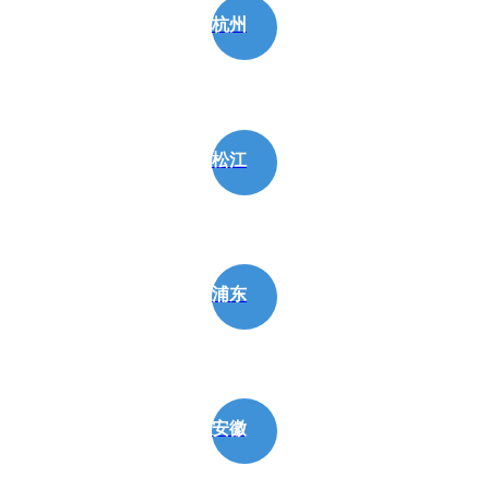
杭州
松江
浦东
安徽