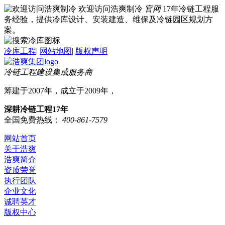
欢迎访问浩爽制冷
官网
17年冷链工程服
务经验，提供冷库设计、安装建造、维保及冷链园区规划方
案。
冷库工程
|
网站地图
|
版权声明
冷链工程建设集成服务商
筹建于2007年，成立于2009年，
深耕冷链工程17年
全国免费热线：
400-861-7579
网站首页
关于浩爽
浩爽简介
资质荣誉
执行团队
企业文化
诚聘英才
版权中心
冷库业务