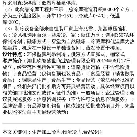
库采用直澎供液；低温库桶泵供液。
（2）此食品冷库工程共三层，总冷库建造容积80000个立方，
分为三个温度区间，穿堂10~15℃，冷藏库0~4℃，低温
库-20℃。
（3）制冷设备全部来自组装厂家上海兆雪，莱富康压缩机
头；冷风机选用百尔，蒸发冷厂家：浙江万享；选用R507A环
保制冷剂；融霜方式：穿堂为自然融霜，冷藏库和低温库为热
氟融霜，机房在一楼设一单独设备间，蒸发冷置于楼顶。
设计特点：
环保型氟利昂制冷，供液方式直膨式、桶泵式
客户简介：
湖北玖隆盛世商业管理有限公司,2017年06月27日
成立，经营范围包括许可项目：道路货物运输（不含危险货
物）；食品经营（仅销售预包装食品）；食品经营（销售散装
食品）；调味品生产；食品生产；食品经营（依法须经批准的
项目，经相关部门批准后方可开展经营活动，具体经营项目以
相关部门批准文件或许可证件为准）一般项目：企业管理；会
议及展览服务；信息咨询服务（不含许可类信息咨询服务）；
品牌管理；食品添加剂销售（除依法须经批准的项目外，凭营
业执照依法自主开展经营活动）
本文关键词：生产加工冷库,物流冷库,食品冷库