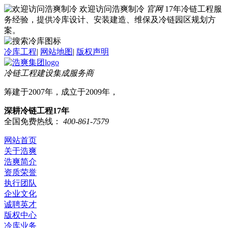
欢迎访问浩爽制冷
官网
17年冷链工程服
务经验，提供冷库设计、安装建造、维保及冷链园区规划方
案。
冷库工程
|
网站地图
|
版权声明
冷链工程建设集成服务商
筹建于2007年，成立于2009年，
深耕冷链工程17年
全国免费热线：
400-861-7579
网站首页
关于浩爽
浩爽简介
资质荣誉
执行团队
企业文化
诚聘英才
版权中心
冷库业务