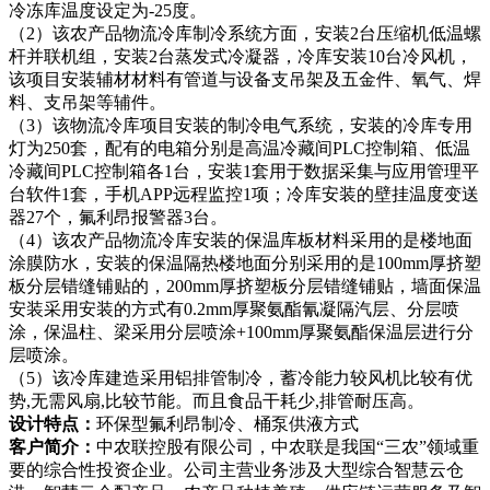
冷冻库温度设定为-25度。
（2）该农产品物流冷库制冷系统方面，安装2台压缩机低温螺
杆并联机组，安装2台蒸发式冷凝器，冷库安装10台冷风机，
该项目安装辅材材料有管道与设备支吊架及五金件、氧气、焊
料、支吊架等辅件。
（3）该物流冷库项目安装的制冷电气系统，安装的冷库专用
灯为250套，配有的电箱分别是高温冷藏间PLC控制箱、低温
冷藏间PLC控制箱各1台，安装1套用于数据采集与应用管理平
台软件1套，手机APP远程监控1项；冷库安装的壁挂温度变送
器27个，氟利昂报警器3台。
（4）该农产品物流冷库安装的保温库板材料采用的是楼地面
涂膜防水，安装的保温隔热楼地面分别采用的是100mm厚挤塑
板分层错缝铺贴的，200mm厚挤塑板分层错缝铺贴，墙面保温
安装采用安装的方式有0.2mm厚聚氨酯氰凝隔汽层、分层喷
涂，保温柱、梁采用分层喷涂+100mm厚聚氨酯保温层进行分
层喷涂。
（5）该冷库建造采用铝排管制冷，蓄冷能力较风机比较有优
势,无需风扇,比较节能。而且食品干耗少,排管耐压高。
设计特点：
环保型氟利昂制冷、桶泵供液方式
客户简介：
中农联控股有限公司，中农联是我国“三农”领域重
要的综合性投资企业。公司主营业务涉及大型综合智慧云仓