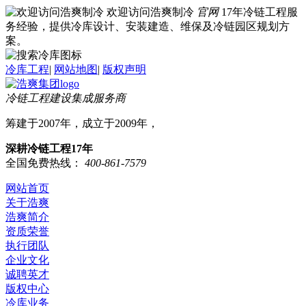
欢迎访问浩爽制冷
官网
17年冷链工程服
务经验，提供冷库设计、安装建造、维保及冷链园区规划方
案。
冷库工程
|
网站地图
|
版权声明
冷链工程建设集成服务商
筹建于2007年，成立于2009年，
深耕冷链工程17年
全国免费热线：
400-861-7579
网站首页
关于浩爽
浩爽简介
资质荣誉
执行团队
企业文化
诚聘英才
版权中心
冷库业务