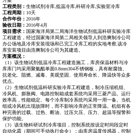
工程类别：
生物试剂冷库,低温冷库,科研冷库,实验室冷库
工程周期：
10天
合作年份：
2016年
验收日期：
2016年4月
项目需求：
国家海洋局第二局海洋生物试剂低温科研实验冷库
工程建造，经过国家海洋局第二局相关领导人到浩爽制冷公司
办公场地及冷库安装现场和己完工冷库工程的实地考察,该冷
库安装项目由浩爽制冷公司为其建造。
方案概况：
（1）该生物试剂低温冷库工程建造施工，库房保温材料与冷
库库门均采用聚氨酯单面0.8mm304不锈钢板，具有耐腐蚀、
抗老化、阻燃、减毒、美观坚固、使用寿命长、降温快等众多
优点。
（2）生物试剂低温科研实验冷库工程建造，制冷压缩机组、
冷风机、膨胀阀、电路控制箱成套系统均采用三菱产品。运行
效率高，性能稳定。每个冷库制冷系统均采用一用一备。当机
组或冷风机出现故障时，而不影响冷库的正常降温。机组有各
种完善的过载、过热、断油、过压欠压、压力、超温等报警和
保护功能。
（3）该生物科研试剂冷库项目，控制系统按设定时间段定时
自动化霜（期间可手动执行命令）；由库房温度传感器，控制