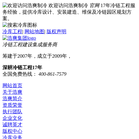
欢迎访问浩爽制冷
官网
17年冷链工程服
务经验，提供冷库设计、安装建造、维保及冷链园区规划方
案。
冷库工程
|
网站地图
|
版权声明
冷链工程建设集成服务商
筹建于2007年，成立于2009年，
深耕冷链工程17年
全国免费热线：
400-861-7579
网站首页
关于浩爽
浩爽简介
资质荣誉
执行团队
企业文化
诚聘英才
版权中心
冷库业务