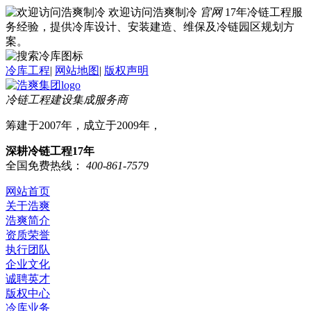
欢迎访问浩爽制冷
官网
17年冷链工程服
务经验，提供冷库设计、安装建造、维保及冷链园区规划方
案。
冷库工程
|
网站地图
|
版权声明
冷链工程建设集成服务商
筹建于2007年，成立于2009年，
深耕冷链工程17年
全国免费热线：
400-861-7579
网站首页
关于浩爽
浩爽简介
资质荣誉
执行团队
企业文化
诚聘英才
版权中心
冷库业务