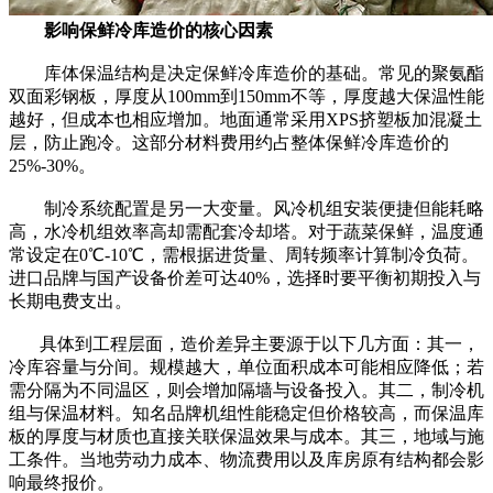
影响保鲜冷库造价的核心因素
库体保温结构是决定保鲜冷库造价的基础。常见的聚氨酯
双面彩钢板，厚度从100mm到150mm不等，厚度越大保温性能
越好，但成本也相应增加。地面通常采用XPS挤塑板加混凝土
层，防止跑冷。这部分材料费用约占整体保鲜冷库造价的
25%-30%。
制冷系统配置是另一大变量。风冷机组安装便捷但能耗略
高，水冷机组效率高却需配套冷却塔。对于蔬菜保鲜，温度通
常设定在0℃-10℃，需根据进货量、周转频率计算制冷负荷。
进口品牌与国产设备价差可达40%，选择时要平衡初期投入与
长期电费支出。
具体到工程层面，造价差异主要源于以下几方面：其一，
冷库容量与分间。规模越大，单位面积成本可能相应降低；若
需分隔为不同温区，则会增加隔墙与设备投入。其二，制冷机
组与保温材料。知名品牌机组性能稳定但价格较高，而保温库
板的厚度与材质也直接关联保温效果与成本。其三，地域与施
工条件。当地劳动力成本、物流费用以及库房原有结构都会影
响最终报价。