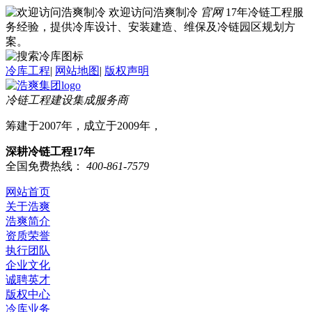
欢迎访问浩爽制冷
官网
17年冷链工程服
务经验，提供冷库设计、安装建造、维保及冷链园区规划方
案。
冷库工程
|
网站地图
|
版权声明
冷链工程建设集成服务商
筹建于2007年，成立于2009年，
深耕冷链工程17年
全国免费热线：
400-861-7579
网站首页
关于浩爽
浩爽简介
资质荣誉
执行团队
企业文化
诚聘英才
版权中心
冷库业务