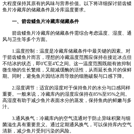
大程度保持其原有的风味与营养价值。以下将详细探讨箭齿鲽
鱼片冷藏库的储藏条件及冷库温度要求。
一、箭齿鲽鱼片冷藏库储藏条件
箭齿鲽鱼片冷藏库的储藏条件需综合考虑温度、湿度、通
风与卫生等多个方面。
1.温度控制：温度是冷藏库储藏条件中最关键的因素。对
于箭齿鲽鱼片而言，理想的冷藏温度范围应保持在接近冰点但
不结冰的状态，即0℃至4℃之间。这一温度范围既能有效抑制
微生物的生长繁殖，又能减缓酶的活性，从而延长鱼片的保鲜
期。同时，避免鱼片因结冰而导致的细胞破裂与口感下降。
2.湿度调节：适宜的湿度对于保持鱼片的水分与口感同样
重要。一般来说，冷藏库内的湿度应保持在85%至95%之间。
高湿度有助于减少鱼片表面水分的蒸发，保持鱼肉的鲜嫩与多
汁。
3.通风换气：冷藏库内的空气流通对于防止异味积聚与细
菌滋生具有重要意义。通过定期通风换气，可以保持库内空气
清新，减少鱼片受到污染的风险。