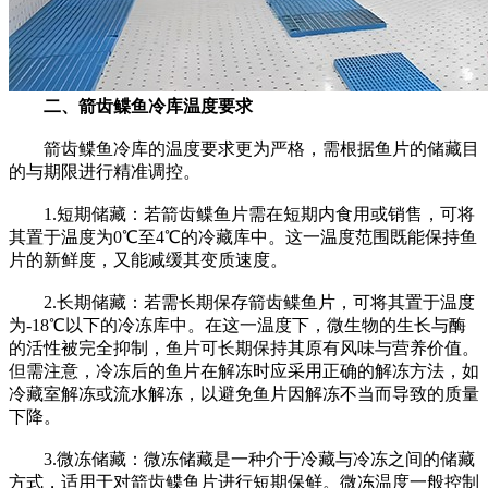
二、箭齿鲽鱼冷库温度要求
箭齿鲽鱼冷库的温度要求更为严格，需根据鱼片的储藏目
的与期限进行精准调控。
1.短期储藏：若箭齿鲽鱼片需在短期内食用或销售，可将
其置于温度为0℃至4℃的冷藏库中。这一温度范围既能保持鱼
片的新鲜度，又能减缓其变质速度。
2.长期储藏：若需长期保存箭齿鲽鱼片，可将其置于温度
为-18℃以下的冷冻库中。在这一温度下，微生物的生长与酶
的活性被完全抑制，鱼片可长期保持其原有风味与营养价值。
但需注意，冷冻后的鱼片在解冻时应采用正确的解冻方法，如
冷藏室解冻或流水解冻，以避免鱼片因解冻不当而导致的质量
下降。
3.微冻储藏：微冻储藏是一种介于冷藏与冷冻之间的储藏
方式，适用于对箭齿鲽鱼片进行短期保鲜。微冻温度一般控制