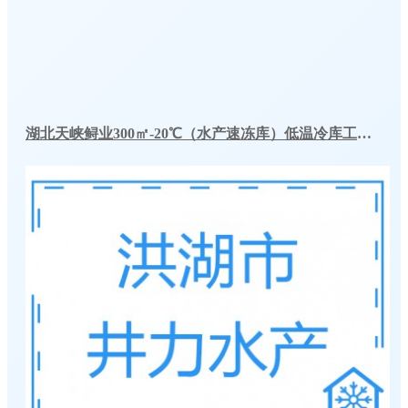
湖北天峡鲟业300㎡-20℃（水产速冻库）低温冷库工程建造案例