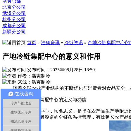
浩爽总部
北京分公司
武汉分公司
杭州分公司
成都分公司
新疆分公司
首页
»
浩爽资讯
»
冷链资讯
»
产地冷链集配中心的
产地冷链集配中心的意义和作用
发布时间：2025年08月28日 18:59
作者：浩爽制冷
来源：浩爽制冷
随着全球农业产业结构的不断优化与消费者对食品安全、品
在线咨询
一、产地冷链集配中心的定义与功能
冷库节能改造
产地冷链集配中心，顾名思义，是指在农产品生产地附近设
生物医药冷库
从田间地头到消费者餐桌的全链条温控管理，有效延长农产品
物流仓储冷库
生鲜餐饮冷库