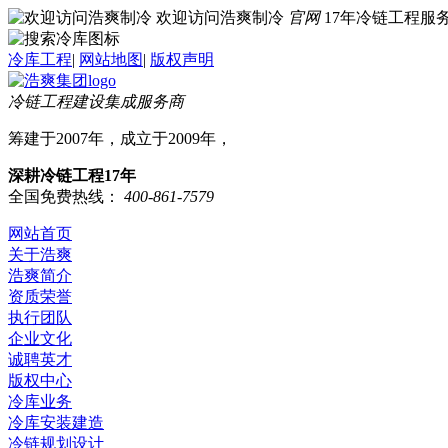
欢迎访问浩爽制冷
官网
17年冷链工程
冷库工程
|
网站地图
|
版权声明
冷链工程建设集成服务商
筹建于2007年，成立于2009年，
深耕冷链工程17年
全国免费热线：
400-861-7579
网站首页
关于浩爽
浩爽简介
资质荣誉
执行团队
企业文化
诚聘英才
版权中心
冷库业务
冷库安装建造
冷链规划设计