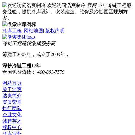
欢迎访问浩爽制冷
官网
17年冷链工程服
务经验，提供冷库设计、安装建造、维保及冷链园区规划方
案。
冷库工程
|
网站地图
|
版权声明
冷链工程建设集成服务商
筹建于2007年，成立于2009年，
深耕冷链工程17年
全国免费热线：
400-861-7579
网站首页
关于浩爽
浩爽简介
资质荣誉
执行团队
企业文化
诚聘英才
版权中心
冷库业务