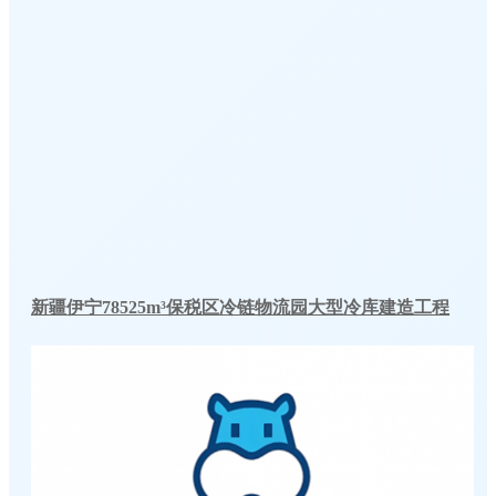
新疆伊宁78525m³保税区冷链物流园大型冷库建造工程