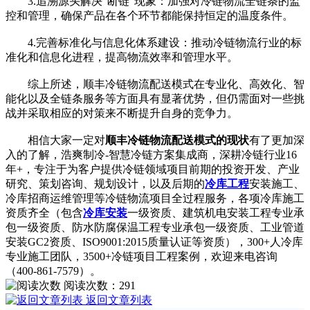
3.追溯源头解决“断链”现象：加强对冷链物流全链条的监
控和管理，确保产品在各个环节都能保持恒定的温度条件。
4.完善标准化与信息化体系建设：推动冷链物流行业的标
准化和信息化进程，提高物流效率和管理水平。
综上所述，顺丰冷链物流配送模式在专业化、高效化、智
能化以及全链条服务等方面具有显著优势，但仍需面对一些挑
战并采取相应的对策来不断提升自身的竞争力。
相信大家一定对
顺丰冷链物流配送模式的现状
有了更加深
入的了解，浩爽制冷-智慧冷链方案集成商，深耕冷链行业16
年+，专注于为客户提供冷链领域项目前期的投资开发、产业
研究、策划咨询、规划设计，以及后期的
冷库工程
安装施工、
冷库招商运维管理等冷链物流项目全过程服务，各项冷库施工
资质齐全（包含
冷库安装
一级资质、建筑机电安装工程专业承
包一级资质、防水防腐保温工程专业承包一级资质、工业管道
安装GC2资质、ISO9001:2015质量认证等资质），300+人冷库
专业施工团队，3500+冷链项目工程案例，欢迎来电咨询
（400-861-7579）。
阅读次数：
291
返回文章列表