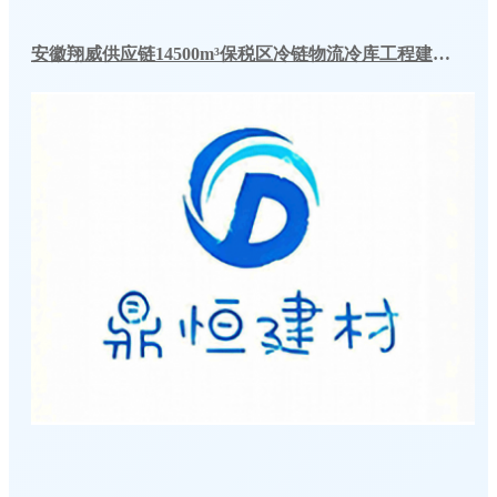
安徽翔威供应链14500m³保税区冷链物流冷库工程建造案例