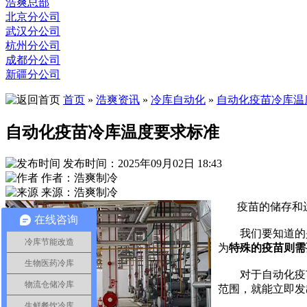
浩爽总部
北京分公司
武汉分公司
杭州分公司
成都分公司
新疆分公司
首页
»
浩爽资讯
»
冷库自动化
»
自动化疫苗冷库温
自动化疫苗冷库温度要求标准
发布时间：2025年09月02日 18:43
作者：浩爽制冷
来源：浩爽制冷
疫苗的储存和运
在线咨询
我们要知道的是
冷库节能改造
为
特殊的疫苗则需
生物医药冷库
对于自动化疫苗
物流仓储冷库
范围，就能立即发
生鲜餐饮冷库