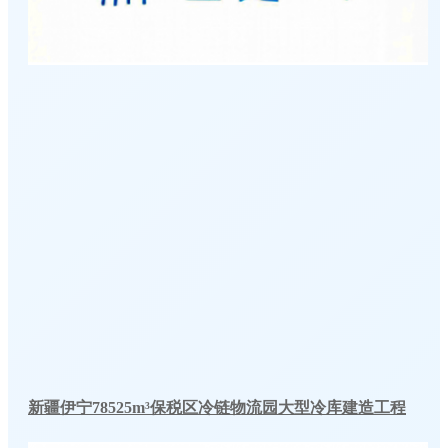
新疆伊宁78525m³保税区冷链物流园大型冷库建造工程