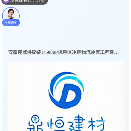
安徽翔威供应链14500m³保税区冷链物流冷库工程建造案例