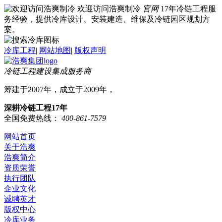
欢迎访问浩爽制冷
官网
17年冷链工程服
务经验，提供冷库设计、安装建造、维保及冷链园区规划方
案。
冷库工程
|
网站地图
|
版权声明
冷链工程建设集成服务商
筹建于2007年，成立于2009年，
深耕冷链工程17年
全国免费热线：
400-861-7579
网站首页
关于浩爽
浩爽简介
资质荣誉
执行团队
企业文化
诚聘英才
版权中心
冷库业务