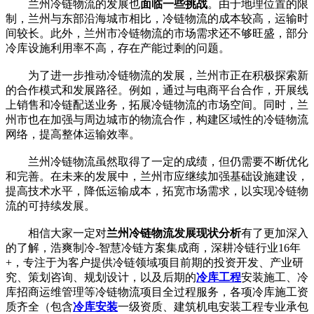
兰州冷链物流的发展也
面临一些挑战
。由于地理位置的限
制，兰州与东部沿海城市相比，冷链物流的成本较高，运输时
间较长。此外，兰州市冷链物流的市场需求还不够旺盛，部分
冷库设施利用率不高，存在产能过剩的问题。
为了进一步推动冷链物流的发展，兰州市正在积极探索新
的合作模式和发展路径。例如，通过与电商平台合作，开展线
上销售和冷链配送业务，拓展冷链物流的市场空间。同时，兰
州市也在加强与周边城市的物流合作，构建区域性的冷链物流
网络，提高整体运输效率。
兰州冷链物流虽然取得了一定的成绩，但仍需要不断优化
和完善。在未来的发展中，兰州市应继续加强基础设施建设，
提高技术水平，降低运输成本，拓宽市场需求，以实现冷链物
流的可持续发展。
相信大家一定对
兰州冷链物流发展现状分析
有了更加深入
的了解，浩爽制冷-智慧冷链方案集成商，深耕冷链行业16年
+，专注于为客户提供冷链领域项目前期的投资开发、产业研
究、策划咨询、规划设计，以及后期的
冷库工程
安装施工、冷
库招商运维管理等冷链物流项目全过程服务，各项冷库施工资
质齐全（包含
冷库安装
一级资质、建筑机电安装工程专业承包